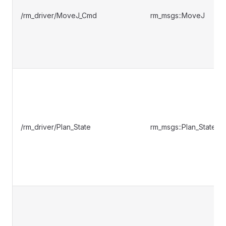
/rm_driver/MoveJ_Cmd
rm_msgs::MoveJ
/rm_driver/Plan_State
rm_msgs::Plan_State