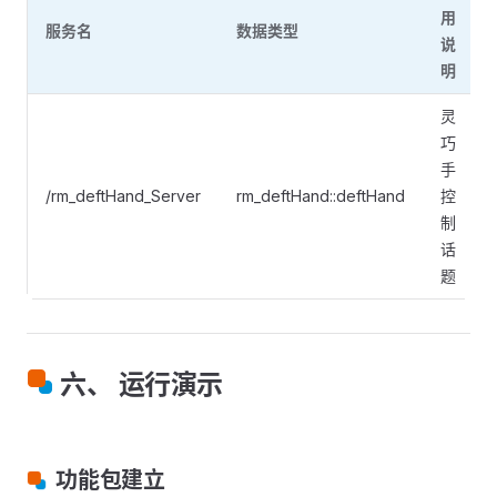
用
服务名
数据类型
说
明
灵
巧
手
/rm_deftHand_Server
rm_deftHand::deftHand
控
制
话
题
六、 运行演示
功能包建立