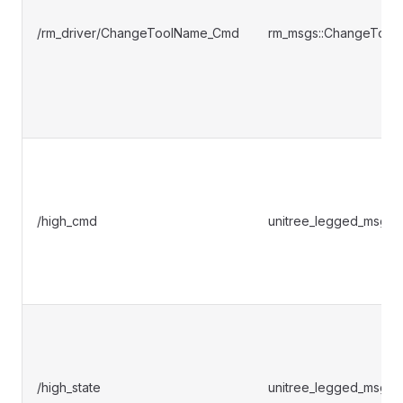
/rm_driver/ChangeToolName_Cmd
rm_msgs::ChangeTool
/high_cmd
unitree_legged_msgs:
/high_state
unitree_legged_msgs::