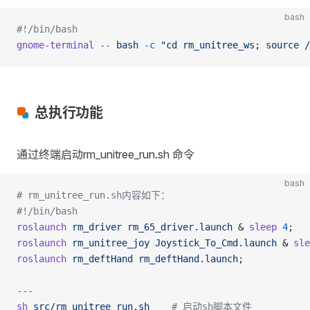
bash
#!/bin/bash
gnome-terminal
 --
 bash
 -c
 "cd rm_unitree_ws; source /
总执行功能
通过终端启动rm_unitree_run.sh 命令
bash
# rm_unitree_run.sh内容如下：
#!/bin/bash
roslaunch
 rm_driver
 rm_65_driver.launch
 & 
sleep
 4
;
roslaunch
 rm_unitree_joy
 Joystick_To_Cmd.launch
 & 
sle
roslaunch
 rm_deftHand
 rm_deftHand.launch
;
---
sh
 src/rm_unitree_run.sh
    # 启动sh脚本文件