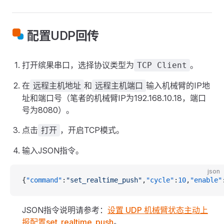
配置UDP回传
打开缤果串口，选择协议类型为
。
TCP Client
在
和
输入机械臂的IP地
远程主机地址
远程主机端口
址和端口号（笔者的机械臂IP为192.168.10.18，端口
号为8080）。
点击
，开启TCP模式。
打开
输入JSON指令。
json
{
"command"
:
"set_realtime_push"
,
"cycle"
:
10
,
"enable"
JSON指令说明请参考：
设置 UDP 机械臂状态主动上
报配置set_realtime_push
。