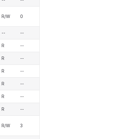
R/W
0
--
--
R
--
R
--
R
--
R
--
R
--
R
--
R/W
3