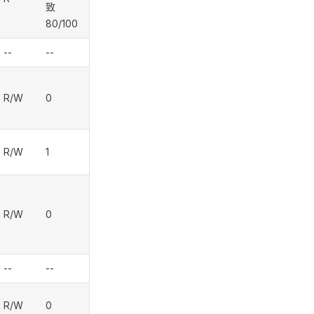
致
80/100
--
--
R/W
0
R/W
1
R/W
0
--
--
R/W
0