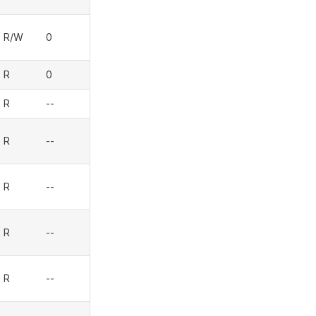
R/W
0
R
0
R
--
R
--
R
--
R
--
R
--
--
--