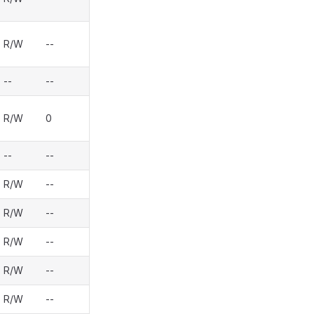
R/W
--
--
--
R/W
0
--
--
R/W
--
R/W
--
R/W
--
R/W
--
R/W
--