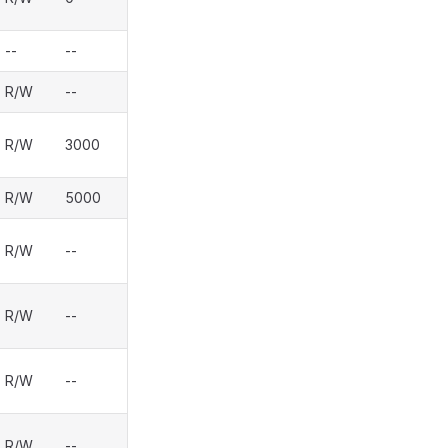
--
--
R/W
--
R/W
3000
R/W
5000
R/W
--
R/W
--
R/W
--
R/W
--