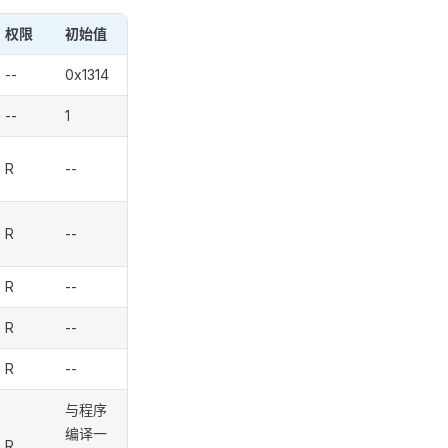
权限
初始值
--
0x1314
--
1
R
--
R
--
R
--
R
--
R
--
与程序
编译一
R