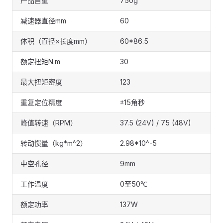
产品自重
750g
减速器直径mm
60
体积（直径×长度mm）
60*86.5
额定扭矩N.m
30
最大扭矩密度
123
重复定位精度
±15角秒
峰值转速（RPM）
37.5 (24V) / 75 (48V)
转动惯量（kg*m^2）
2.98*10^-5
中空孔径
9mm
工作温度
0至50℃
额定功率
137W