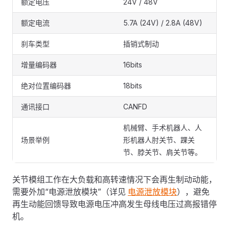
额定电压
24V / 48V
额定电流
5.7A (24V) / 2.8A (48V)
刹车类型
插销式制动
增量编码器
16bits
绝对位置编码器
18bits
通讯接口
CANFD
机械臂、手术机器人、人
场景举例
形机器人肘关节、踝关
节、脖关节、肩关节等。
关节模组工作在大负载和高转速情况下会再生制动动能，
需要外加“电源泄放模块”（详见
电源泄放模块
），避免
再生动能回馈导致电源电压冲高发生母线电压过高报错停
机。