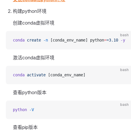
构建python环境
创建conda虚拟环境
bash
conda
 create
 -n
 [conda_env_name] python
=
=3.10
 -y
激活conda虚拟环境
bash
conda
 activate
 [conda_env_name]
查看python版本
bash
python
 -V
查看pip版本