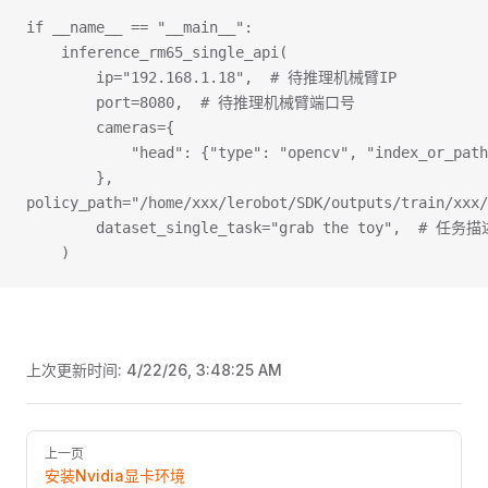
if __name__ == "__main__":
    inference_rm65_single_api(
        ip="192.168.1.18",  # 待推理机械臂IP
        port=8080,  # 待推理机械臂端口号
        cameras={  
            "head": {"type": "opencv", "index_or
        },
policy_path="/home/xxx/lerobot/SDK/outputs/train/
        dataset_single_task="grab the toy",  #
    )
上次更新时间:
4/22/26, 3:48:25 AM
Pager
上一页
安装Nvidia显卡环境