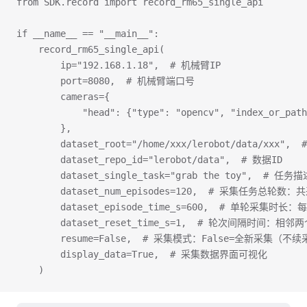
from SDK.record import record_rm65_single_api
if __name__ == "__main__":
    record_rm65_single_api(
        ip="192.168.1.18",  # 机械臂IP
        port=8080,  # 机械臂端口号
        cameras={
            "head": {"type": "opencv", "index_or_p
        },
        dataset_root="/home/xxx/lerobot/data/xxx
        dataset_repo_id="lerobot/data",  # 数据ID 
        dataset_single_task="grab the toy",  
        dataset_num_episodes=120,  # 采集任务总
        dataset_episode_time_s=600,  # 单轮
        dataset_reset_time_s=1,  # 轮次间隔时
        resume=False,  # 采集模式：False=全新采集
        display_data=True,  # 采集数据界面可视化
    )