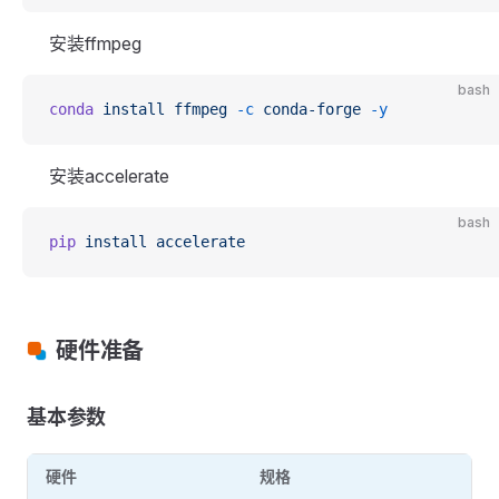
安装ffmpeg
bash
conda
 install
 ffmpeg
 -c
 conda-forge
 -y
安装accelerate
bash
pip
 install
 accelerate
硬件准备
基本参数
硬件
规格