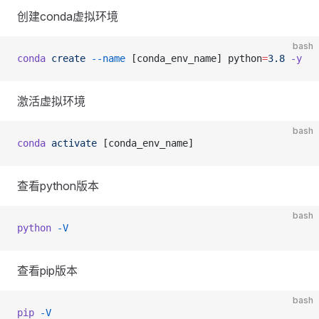
创建conda虚拟环境
bash
conda
 create
 --name
 [conda_env_name] python
=
3.8
 -y
激活虚拟环境
bash
conda
 activate
 [conda_env_name]
查看python版本
bash
python
 -V
查看pip版本
bash
pip
 -V