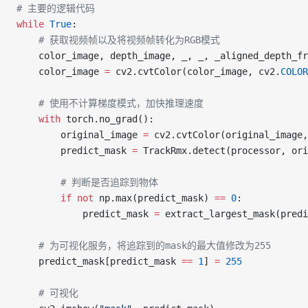
# 主要的逻辑代码
while
 True
:
    # 获取视频帧以及将视频帧转化为RGB模式
    color_image, depth_image, _, _, _aligned_depth_fr
    color_image 
=
 cv2.cvtColor(color_image, cv2.
COLOR
    # 使用不计算梯度模式，加快推理速度
    with
 torch.no_grad():
        original_image 
=
 cv2.cvtColor(original_image,
        predict_mask 
=
 TrackRmx.detect(processor, ori
        # 判断是否追踪到物体
        if
 not
 np.max(predict_mask) 
==
 0
:
            predict_mask 
=
 extract_largest_mask(predi
    # 为可视化服务，将追踪到的mask的最大值修改为255
    predict_mask[predict_mask 
==
 1
] 
=
 255
    # 可视化