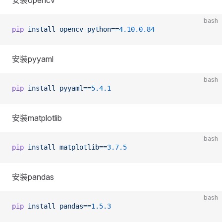
安装opencv
bash
pip
 install
 opencv-python==
4.10.0.84
安装pyyaml
bash
pip
 install
 pyyaml==
5.4.1
安装matplotlib
bash
pip
 install
 matplotlib==
3.7.5
安装pandas
bash
pip
 install
 pandas==
1.5.3