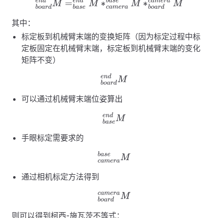
b
o
a
r
d
e
n
d
M
=
b
a
s
e
e
n
d
M
∗
c
a
m
e
r
a
b
a
s
e
M
∗
b
o
a
r
d
c
a
m
e
r
a
M
其中：
标定板到机械臂末端的变换矩阵（因为标定过程中标
定板固定在机械臂末端，标定板到机械臂末端的变化
矩阵不变）
b
o
a
r
d
e
n
d
M
可以通过机械臂末端位姿算出
b
a
s
e
e
n
d
M
手眼标定需要求的
c
a
m
e
r
a
b
a
s
e
M
通过相机标定方法得到
b
o
a
r
d
c
a
m
e
r
a
M
则可以得到柯西-施瓦茨不等式：