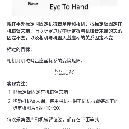
眼在手外
标定时
固定机械臂基座和相机
，将
标定板固定在
机械臂末端
，所以标定过程中
标定板与机械臂末端的关系
固定不变，以及相机与机器人基座标的关系固定不变
标定的目标：
相机到机械臂基座坐标系的变换矩阵。
c
a
m
e
r
a
b
a
s
e
M
实现方法：
把标定板固定在机械臂末端
移动机械臂末端，使用相机拍摄不同机械臂姿态下的
标定板图片n张 (10~20)
每次采集图片和机械臂位姿，都存在下面等式：