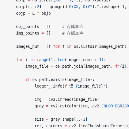
    objp[:, :
2
] 
=
 np.mgrid[
0
:
XX
, 
0
:
YY
].T.reshape(
-
1
, 
    objp 
=
 L 
*
 objp
    obj_points 
=
 []     
# 存储3D点
    img_points 
=
 []     
# 存储2D点
    images_num 
=
 [f 
for
 f 
in
 os.listdir(images_path) 
    for
 i 
in
 range
(
1
, 
len
(images_num) 
+
 1
):
        image_file 
=
 os.path.join(images_path, 
f
"
{
i
}
.
        if
 os.path.exists(image_file):
            logger_.info(
f
'读 
{
image_file
}
'
)
            img 
=
 cv2.imread(image_file)
            gray 
=
 cv2.cvtColor(img, cv2.
COLOR_BGR2GR
            size 
=
 gray.shape[::
-
1
]
            ret, corners 
=
 cv2.findChessboardCorners(