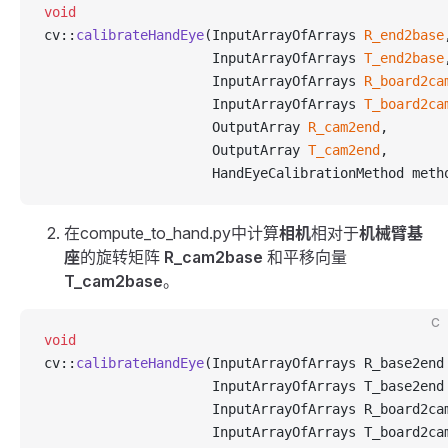
void
cv::
calibrateHandEye
(InputArrayOfArrays 
R_end2base
                     InputArrayOfArrays 
T_end2base
                     InputArrayOfArrays 
R_board2ca
                     InputArrayOfArrays 
T_board2ca
                     OutputArray 
R_cam2end
,
                     OutputArray 
T_cam2end
,
                     HandEyeCalibrationMethod meth
在compute_to_hand.py中计算
相机
相对于
机械臂基
座
的旋转矩阵
R_cam2base
和平移向量
T_cam2base
。
C
void
cv::
calibrateHandEye
(InputArrayOfArrays R_base2end
                     InputArrayOfArrays T_base2end
                     InputArrayOfArrays R_board2ca
                     InputArrayOfArrays T_board2ca