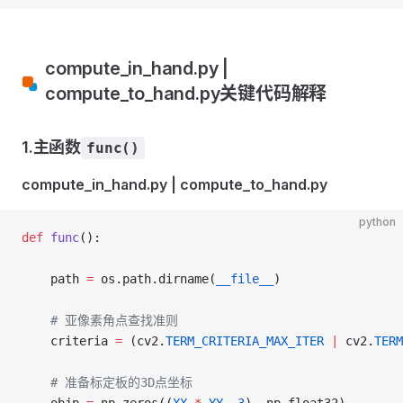
compute_in_hand.py |
compute_to_hand.py关键代码解释
1.主函数
func()
compute_in_hand.py | compute_to_hand.py
python
def
 func
():
    path 
=
 os.path.dirname(
__file__
)
    # 亚像素角点查找准则
    criteria 
=
 (cv2.
TERM_CRITERIA_MAX_ITER
 |
 cv2.
TERM
    # 准备标定板的3D点坐标
    objp 
=
 np.zeros((
XX
 *
 YY
, 
3
), np.float32)