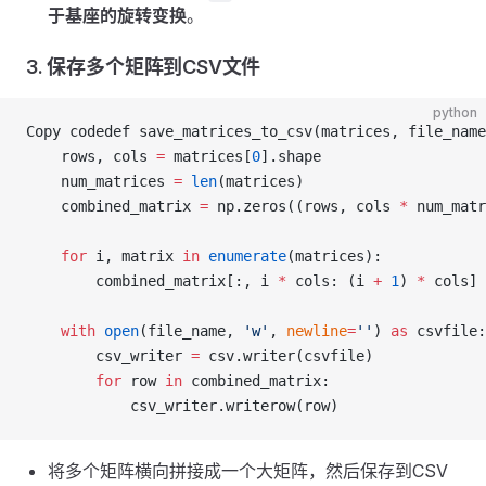
于基座的旋转变换
。
3.
保存多个矩阵到CSV文件
python
Copy codedef save_matrices_to_csv(matrices, file_name
    rows, cols 
=
 matrices[
0
].shape
    num_matrices 
=
 len
(matrices)
    combined_matrix 
=
 np.zeros((rows, cols 
*
 num_matr
    for
 i, matrix 
in
 enumerate
(matrices):
        combined_matrix[:, i 
*
 cols: (i 
+
 1
) 
*
 cols] 
    with
 open
(file_name, 
'w'
, 
newline
=
''
) 
as
 csvfile:
        csv_writer 
=
 csv.writer(csvfile)
        for
 row 
in
 combined_matrix:
            csv_writer.writerow(row)
将多个矩阵横向拼接成一个大矩阵，然后保存到CSV