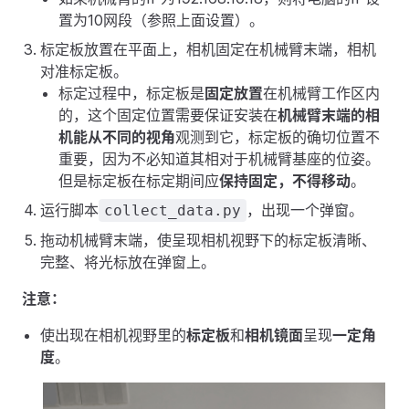
置为10网段（参照上面设置）。
标定板放置在平面上，相机固定在机械臂末端，相机
对准标定板。
标定过程中，标定板是
固定放置
在机械臂工作区内
的，这个固定位置需要保证安装在
机械臂末端的相
机能从不同的视角
观测到它，标定板的确切位置不
重要，因为不必知道其相对于机械臂基座的位姿。
但是标定板在标定期间应
保持固定，不得移动
。
运行脚本
，出现一个弹窗。
collect_data.py
拖动机械臂末端，使呈现相机视野下的标定板清晰、
完整、将光标放在弹窗上。
注意：
使出现在相机视野里的
标定板
和
相机镜面
呈现
一定角
度
。