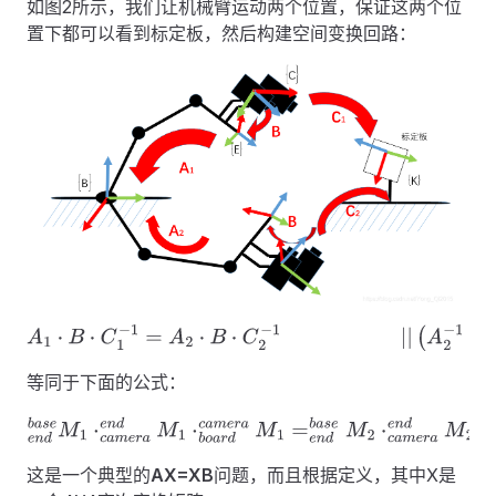
如图2所示，我们让机械臂运动两个位置，保证这两个位
置下都可以看到标定板，然后构建空间变换回路：
A
1
⋅
B
⋅
C
1
−
1
=
A
2
⋅
B
⋅
C
2
−
1
|
|
(
A
2
−
1
⋅
A
1
)
⋅
B
=
B
⋅
(
C
2
−
1
⋅
C
1
)
等同于下面的公式：
e
n
d
b
a
s
e
M
1
⋅
c
a
m
e
r
a
e
n
d
M
1
⋅
b
o
a
r
d
c
a
m
e
r
a
M
1
=
e
n
d
b
a
s
e
M
2
⋅
c
这是一个典型的
AX=XB
问题，而且根据定义，其中X是