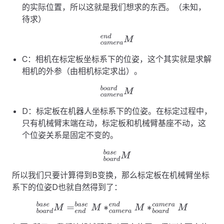
的实际位置，所以这就是我们想求的东西。（未知，
待求）
c
a
m
e
r
a
e
n
d
M
C：相机在标定板坐标系下的位姿，这个其实就是求解
相机的外参（由相机标定求出）。
c
a
m
e
r
a
b
o
a
r
d
M
D：标定板在机器人坐标系下的位姿。在标定过程中，
只有机械臂末端在动，标定板和机械臂基座不动，这
个位姿关系是固定不变的。
b
o
a
r
d
b
a
s
e
M
所以我们只要计算得到B变换，那么标定板在机械臂坐标
系下的位姿D也就自然得到了：
b
o
a
r
d
b
a
s
e
M
=
e
n
d
b
a
s
e
M
∗
c
a
m
e
r
a
e
n
d
M
∗
b
o
a
r
d
c
a
m
e
r
a
M