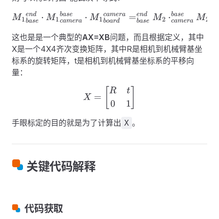
M
1
b
a
s
e
e
n
d
⋅
M
1
c
a
m
e
r
a
b
a
s
e
⋅
M
1
b
o
a
r
d
c
a
m
e
r
a
=
b
a
s
e
e
n
d
M
2
⋅
这也是是一个典型的
AX=XB
问题，而且根据定义，其中
X是一个4X4齐次变换矩阵，其中R是相机到机械臂基坐
标系的旋转矩阵，t是相机到机械臂基坐标系的平移向
量：
X
=
[
R
t
0
1
]
手眼标定的目的就是为了计算出
。
X
关键代码解释
代码获取