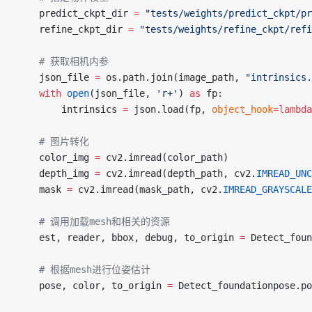
    predict_ckpt_dir 
=
 "tests/weights/predict_ckpt/pr
    refine_ckpt_dir 
=
 "tests/weights/refine_ckpt/refi
    # 获取相机内参
    json_file 
=
 os.path.join(image_path, 
"intrinsics.
    with
 open
(json_file, 
'r+'
) 
as
 fp:
        intrinsics 
=
 json.load(fp, 
object_hook
=lambda
    # 图片转化
    color_img 
=
 cv2.imread(color_path)
    depth_img 
=
 cv2.imread(depth_path, cv2.
IMREAD_UNC
    mask 
=
 cv2.imread(mask_path, cv2.
IMREAD_GRAYSCALE
    # 调用加载mesh和相关的资源
    est, reader, bbox, debug, to_origin 
=
 Detect_foun
    # 根据mesh进行位姿估计
    pose, color, to_origin 
=
 Detect_foundationpose.po