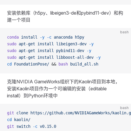
安装依赖库（h5py、libeigen3-de和pybind11-dev）和构
建一个项目
bash
conda
 install
 -y
 -c
 anaconda
 h5py
sudo
 apt-get
 install
 libeigen3-dev
 -y
sudo
 apt-get
 install
 pybind11-dev
 -y
sudo
 apt-get
 install
 libboost-all-dev
 -y
cd
 FoundationPose/
 && 
bash
 build_all.sh
克隆NVIDIA GameWorks组织下的Kaolin项目到本地，
安装Kaolin项目作为一个可编辑的安装（editable
install）到Python环境中
bash
git
 clone
 https://github.com/NVIDIAGameWorks/kaolin.g
cd
 kaolin/
git
 switch
 -c
 v0.15.0