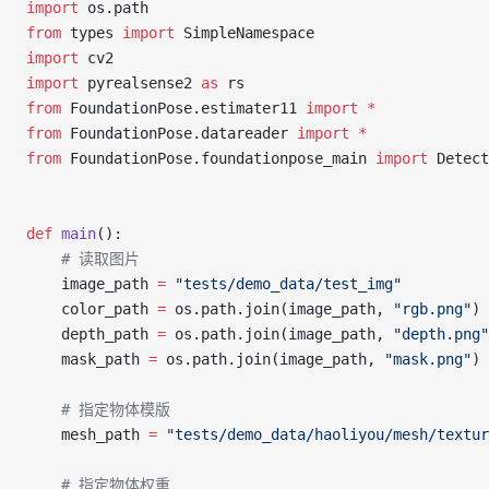
import
 os.path
from
 types 
import
 SimpleNamespace
import
 cv2
import
 pyrealsense2 
as
 rs
from
 FoundationPose.estimater11 
import
 *
from
 FoundationPose.datareader 
import
 *
from
 FoundationPose.foundationpose_main 
import
 Detect
def
 main
():
    # 读取图片
    image_path 
=
 "tests/demo_data/test_img"
    color_path 
=
 os.path.join(image_path, 
"rgb.png"
)
    depth_path 
=
 os.path.join(image_path, 
"depth.png"
    mask_path 
=
 os.path.join(image_path, 
"mask.png"
)
    # 指定物体模版
    mesh_path 
=
 "tests/demo_data/haoliyou/mesh/textur
    # 指定物体权重