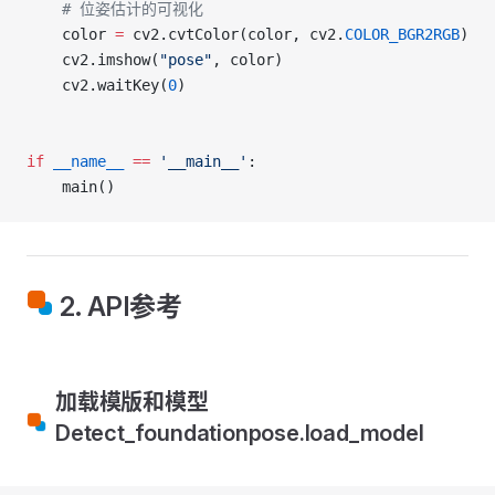
    # 位姿估计的可视化
    color 
=
 cv2.cvtColor(color, cv2.
COLOR_BGR2RGB
)
    cv2.imshow(
"pose"
, color)
    cv2.waitKey(
0
)
if
 __name__
 ==
 '__main__'
:
    main()
2. API参考
加载模版和模型
Detect_foundationpose.load_model