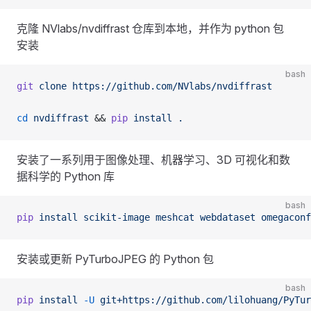
克隆 NVlabs/nvdiffrast 仓库到本地，并作为 python 包
安装
bash
git
 clone
 https://github.com/NVlabs/nvdiffrast
cd
 nvdiffrast
 && 
pip
 install
 .
安装了一系列用于图像处理、机器学习、3D 可视化和数
据科学的 Python 库
bash
pip
 install
 scikit-image
 meshcat
 webdataset
 omegaconf
安装或更新 PyTurboJPEG 的 Python 包
bash
pip
 install
 -U
 git+https://github.com/lilohuang/PyTur