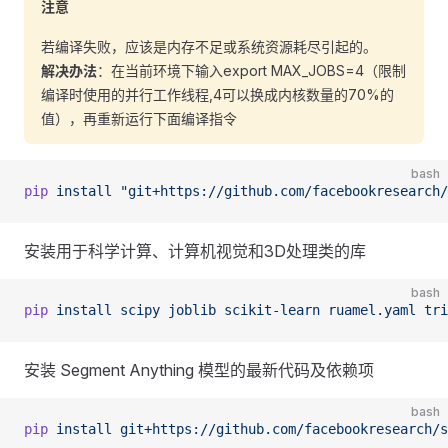
注意
若编译失败，应该是内存不足或系统资源耗尽引起的。
解决办法
：在当前环境下输入export MAX_JOBS=4（限制
编译时使用的并行工作线程,4可以换成内核数量的70%的
值），再重新运行下面编译指令
bash
pip
 install
 "git+https://github.com/facebookresearch/
安装用于科学计算、计算机视觉和3D处理类的库
bash
pip
 install
 scipy
 joblib
 scikit-learn
 ruamel.yaml
 tri
安装 Segment Anything 模型的最新代码及依赖项
bash
pip
 install
 git+https://github.com/facebookresearch/s