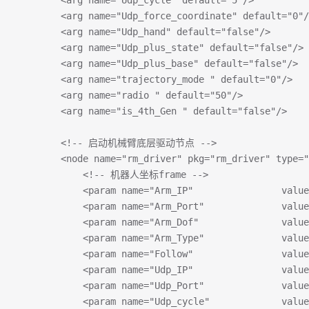
        <arg name="Udp_cycle" default="5"/>  
        <arg name="Udp_force_coordinate" default
        <arg name="Udp_hand" default="false"/> 
        <arg name="Udp_plus_state" default="fa
        <arg name="Udp_plus_base" default="fal
        <arg name="trajectory_mode " defa
        <arg name="radio " default="50"/> 
        <arg name="is_4th_Gen " default="false"/>
        <!-- 启动机械臂底层驱动节点 -->
        <node name="rm_driver" pkg="rm_driver" type="
            <!-- 机器人坐标frame -->
            <param name="Arm_IP"                value
            <param name="Arm_Port"              value
            <param name="Arm_Dof"               value
            <param name="Arm_Type"              value
            <param name="Follow"                value
            <param name="Udp_IP"                value
            <param name="Udp_Port"              value
            <param name="Udp_cycle"             value