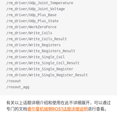
/rm_driver/Udp_Joint_Temperature
/rm_driver/Udp_Joint_Voltage
/rm_driver/Udp_Plus_Base
/rm_driver/Udp_Plus_State
/rm_driver/WorkZeroForce
/rm_driver/Write_Coils
/rm_driver/Write_Coils_Result
/rm_driver/Write_Registers
/rm_driver/Write_Registers_Result
/rm_driver/Write_Single_Coil
/rm_driver/Write_Single_Coil_Result
/rm_driver/Write_Single_Register
/rm_driver/Write_Single_Register_Result
/rosout
/rosout_agg
有关以上话题详细介绍和使用在此不详细展开，可以通过
专门的文档
睿尔曼机械臂ROS1话题详细说明
进行查看。