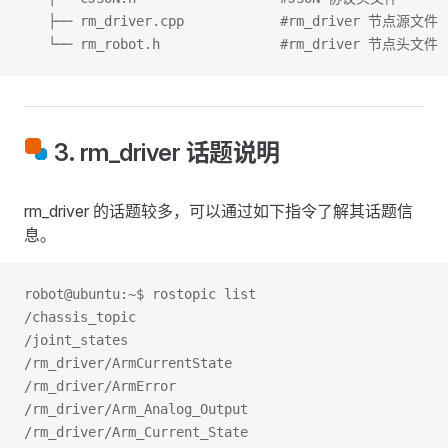
   ├── rm_driver.cpp            #rm_driver 节点源文件
   └── rm_robot.h               #rm_driver 节点头文件
3. rm_driver 话题说明
rm_driver 的话题较多，可以通过如下指令了解其话题信
息。
robot@ubuntu:~$ rostopic list
/chassis_topic
/joint_states
/rm_driver/ArmCurrentState
/rm_driver/ArmError
/rm_driver/Arm_Analog_Output
/rm_driver/Arm_Current_State