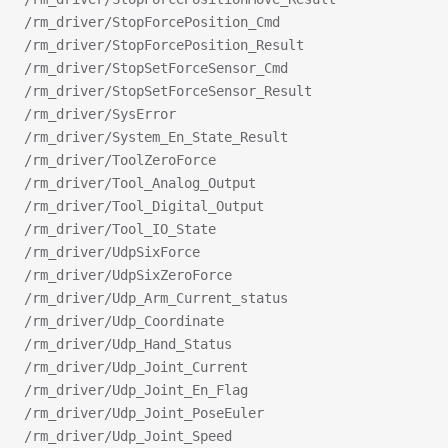
/rm_driver/StopForcePosition_Cmd
/rm_driver/StopForcePosition_Result
/rm_driver/StopSetForceSensor_Cmd
/rm_driver/StopSetForceSensor_Result
/rm_driver/SysError
/rm_driver/System_En_State_Result
/rm_driver/ToolZeroForce
/rm_driver/Tool_Analog_Output
/rm_driver/Tool_Digital_Output
/rm_driver/Tool_IO_State
/rm_driver/UdpSixForce
/rm_driver/UdpSixZeroForce
/rm_driver/Udp_Arm_Current_status
/rm_driver/Udp_Coordinate
/rm_driver/Udp_Hand_Status
/rm_driver/Udp_Joint_Current
/rm_driver/Udp_Joint_En_Flag
/rm_driver/Udp_Joint_PoseEuler
/rm_driver/Udp_Joint_Speed