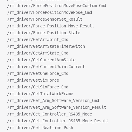
/rm_driver/ForcePositionMovePoseCustom_Cmd
/rm_driver/ForcePositionMovePose_Cmd
/rm_driver/ForceSensorSet_Result
/rm_driver/Force_Position_Move_Result
/rm_driver/Force_Position_State
/rm_driver/GetArmJoint_Cmd
/rm_driver/GetArmStateTimerSwitch
/rm_driver/GetArmState_Cmd
/rm_driver/GetCurrentArmState
/rm_driver/GetCurrentJointCurrent
/rm_driver/GetOneForce_Cmd
/rm_driver/GetSixForce
/rm_driver/GetSixForce_Cmd
/rm_driver/GetTotalWorkFrame
/rm_driver/Get_Arm_Software_Version_Cmd
/rm_driver/Get_Arm_Software_Version_Result
/rm_driver/Get_Controller_RS485_Mode
/rm_driver/Get_Controller_RS485_Mode_Result
/rm_driver/Get_Realtime_Push