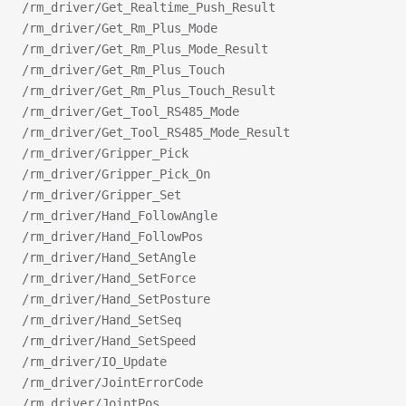
/rm_driver/Get_Realtime_Push_Result
/rm_driver/Get_Rm_Plus_Mode
/rm_driver/Get_Rm_Plus_Mode_Result
/rm_driver/Get_Rm_Plus_Touch
/rm_driver/Get_Rm_Plus_Touch_Result
/rm_driver/Get_Tool_RS485_Mode
/rm_driver/Get_Tool_RS485_Mode_Result
/rm_driver/Gripper_Pick
/rm_driver/Gripper_Pick_On
/rm_driver/Gripper_Set
/rm_driver/Hand_FollowAngle
/rm_driver/Hand_FollowPos
/rm_driver/Hand_SetAngle
/rm_driver/Hand_SetForce
/rm_driver/Hand_SetPosture
/rm_driver/Hand_SetSeq
/rm_driver/Hand_SetSpeed
/rm_driver/IO_Update
/rm_driver/JointErrorCode
/rm_driver/JointPos