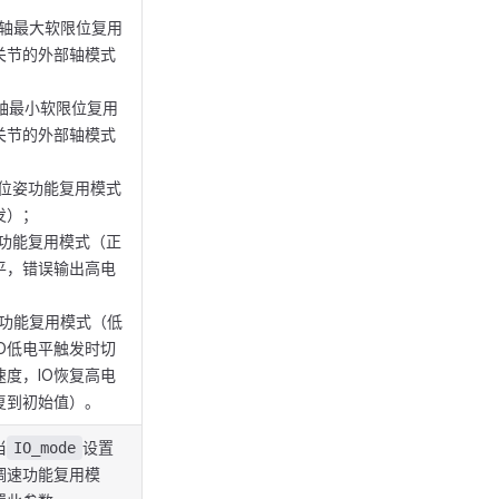
部轴最大软限位复用
关节的外部轴模式
部轴最小软限位复用
关节的外部轴模式
始位姿功能复用模式
发）；
撞功能复用模式（正
平，错误输出高电
速功能复用模式（低
O低电平触发时切
度，IO恢复高电
复到初始值）。
当
设置
IO_mode
调速功能复用模