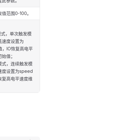
置此参数。
值范围0-100。
模式，单次触发模
低速度设置为
数值，IO恢复高电平
初始值；
模式，连续触发模
速度设置为speed
恢复高电平速度维