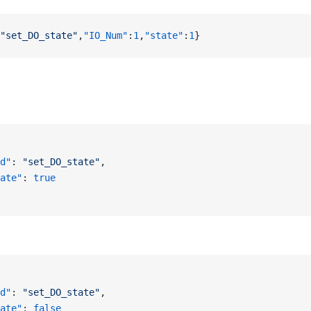
"set_DO_state"
,
"IO_Num"
:
1
,
"state"
:
1
}
d"
: 
"set_DO_state"
,
ate"
: 
true
d"
: 
"set_DO_state"
,
ate"
: 
false