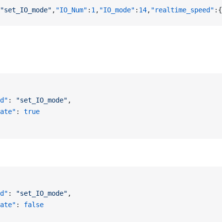
"set_IO_mode"
,
"IO_Num"
:
1
,
"IO_mode"
:
14
,
"realtime_speed"
:{
d"
: 
"set_IO_mode"
,
ate"
: 
true
d"
: 
"set_IO_mode"
,
ate"
: 
false