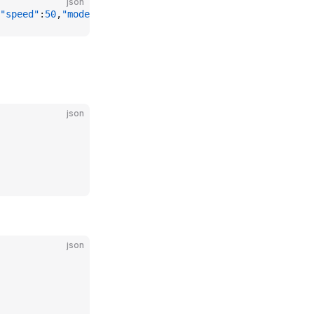
json
"speed"
:
50
,
"mode"
:
1
}}
json
json