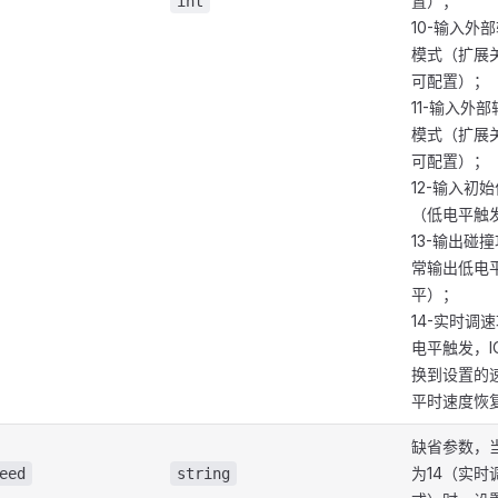
置）；
int
10-输入外
模式（扩展
可配置）；
11-输入外
模式（扩展
可配置）；
12-输入初
（低电平触
13-输出碰
常输出低电
平）；
14-实时调
电平触发，I
换到设置的速
平时速度恢
缺省参数，
为14（实时
eed
string