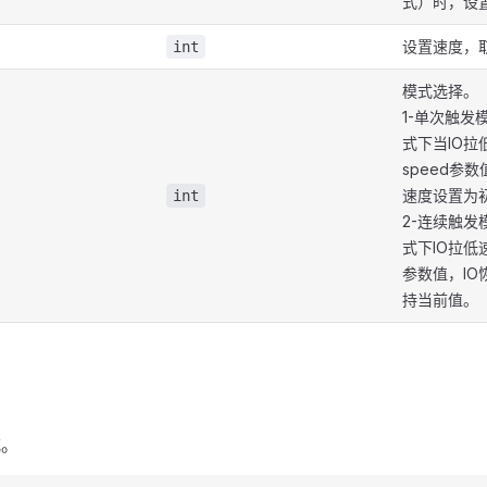
式）时，设
设置速度，取
int
模式选择。
1-单次触发
式下当IO拉
speed参
速度设置为
int
2-连续触发
式下IO拉低
参数值，IO
持当前值。
式。