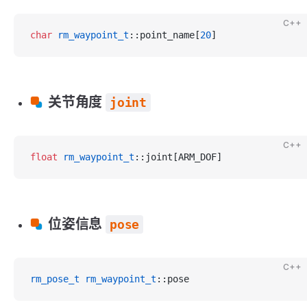
C++
char
 rm_waypoint_t
::point_name[
20
]
关节角度
joint
C++
float
 rm_waypoint_t
::joint[ARM_DOF]
位姿信息
pose
C++
rm_pose_t
 rm_waypoint_t
::pose