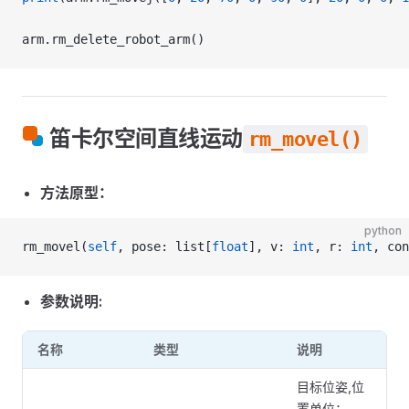
arm.rm_delete_robot_arm()
笛卡尔空间直线运动
rm_movel()
方法原型：
python
rm_movel(
self
, pose: list[
float
], v: 
int
, r: 
int
, con
参数说明:
名称
类型
说明
目标位姿,位
置单位：