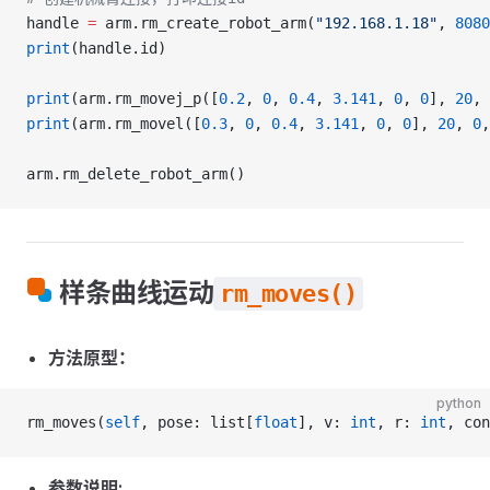
handle 
=
 arm.rm_create_robot_arm(
"192.168.1.18"
, 
8080
print
(handle.id)
print
(arm.rm_movej_p([
0.2
, 
0
, 
0.4
, 
3.141
, 
0
, 
0
], 
20
, 
print
(arm.rm_movel([
0.3
, 
0
, 
0.4
, 
3.141
, 
0
, 
0
], 
20
, 
0
,
arm.rm_delete_robot_arm()
样条曲线运动
rm_moves()
方法原型：
python
rm_moves(
self
, pose: list[
float
], v: 
int
, r: 
int
, con
参数说明: