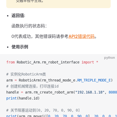
交融半径不生效。
返回值:
函数执行的状态码：
0代表成功，其他错误码请参考
API2错误代码
。
使用示例
python
from
 Robotic_Arm.rm_robot_interface 
import
 *
# 实例化RoboticArm类
arm 
=
 RoboticArm(rm_thread_mode_e.
RM_TRIPLE_MODE_E
)
# 创建机械臂连接，打印连接id
handle 
=
 arm.rm_create_robot_arm(
"192.168.1.18"
, 
8080
print
(handle.id)
# 关节阻塞运动到[0, 20, 70, 0, 90, 0]
print
(arm.rm_movej([
0
, 
20
, 
70
, 
0
, 
90
, 
0
], 
20
, 
0
, 
0
, 
1