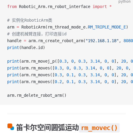
python
from
 Robotic_Arm.rm_robot_interface 
import
 *
# 实例化RoboticArm类
arm 
=
 RoboticArm(rm_thread_mode_e.
RM_TRIPLE_MODE_E
)
# 创建机械臂连接，打印连接id
handle 
=
 arm.rm_create_robot_arm(
"192.168.1.18"
, 
8080
print
(handle.id)
print
(arm.rm_movej_p([
0.3
, 
0
, 
0.3
, 
3.14
, 
0
, 
0
], 
20
, 
0
print
(arm.rm_moves([
0.3
, 
0
, 
0.3
, 
3.14
, 
0
, 
0
], 
20
, 
0
, 
print
(arm.rm_moves([
0.3
, 
0.1
, 
0.3
, 
3.14
, 
0
, 
0
], 
20
, 
0
print
(arm.rm_moves([
0.2
, 
0.1
, 
0.3
, 
3.14
, 
0
, 
0
], 
20
, 
0
arm.rm_delete_robot_arm()
笛卡尔空间圆弧运动
rm_movec()