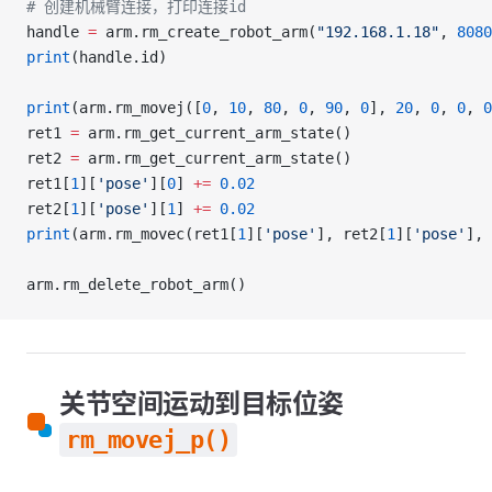
# 创建机械臂连接，打印连接id
handle 
=
 arm.rm_create_robot_arm(
"192.168.1.18"
, 
8080
print
(handle.id)
print
(arm.rm_movej([
0
, 
10
, 
80
, 
0
, 
90
, 
0
], 
20
, 
0
, 
0
, 
0
ret1 
=
 arm.rm_get_current_arm_state()
ret2 
=
 arm.rm_get_current_arm_state()
ret1[
1
][
'pose'
][
0
] 
+=
 0.02
ret2[
1
][
'pose'
][
1
] 
+=
 0.02
print
(arm.rm_movec(ret1[
1
][
'pose'
], ret2[
1
][
'pose'
], 
arm.rm_delete_robot_arm()
关节空间运动到目标位姿
rm_movej_p()