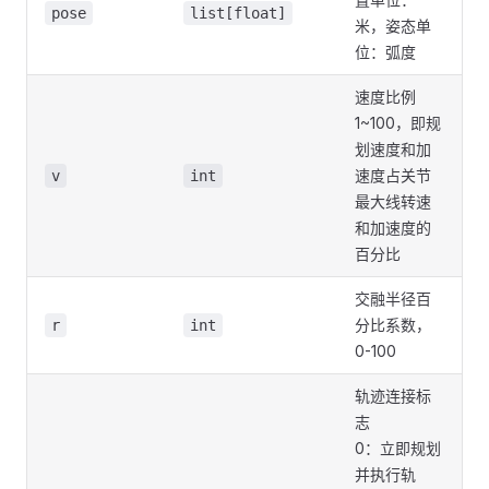
pose
list[float]
米，姿态单
位：弧度
速度比例
1~100，即规
划速度和加
速度占关节
v
int
最大线转速
和加速度的
百分比
交融半径百
分比系数，
r
int
0-100
轨迹连接标
志
0：立即规划
并执行轨