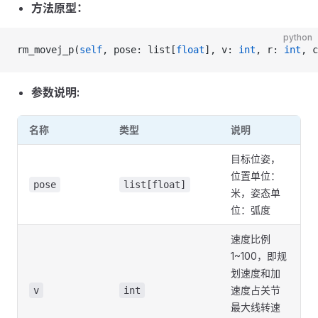
方法原型：
python
rm_movej_p(
self
, pose: list[
float
], v: 
int
, r: 
int
, c
参数说明:
名称
类型
说明
目标位姿，
位置单位：
pose
list[float]
米，姿态单
位：弧度
速度比例
1~100，即规
划速度和加
速度占关节
v
int
最大线转速