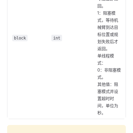
回。
1：阻塞模
式，等待机
械臂到达目
标位置或规
block
int
划失败后才
返回。
单线程模
式：
0：非阻塞模
式。
其他值：阻
塞模式并设
置超时时
间，单位为
秒。