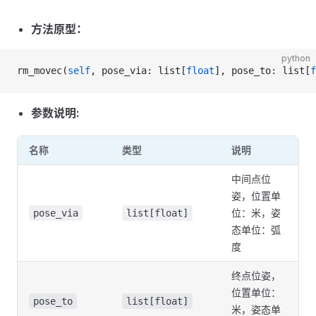
方法原型：
python
rm_movec(
self
, pose_via: list[
float
], pose_to: list[
f
参数说明:
名称
类型
说明
中间点位
姿，位置单
位：米，姿
pose_via
list[float]
态单位：弧
度
终点位姿，
位置单位：
pose_to
list[float]
米，姿态单