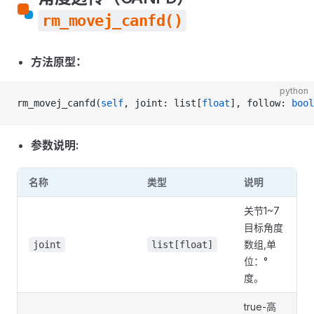
rm_movej_canfd()
方法原型：
python
rm_movej_canfd(
self
, joint: list[
float
], follow: 
bool
参数说明:
名称
类型
说明
关节1~7
目标角度
数组,单
joint
list[float]
位：°
度。
true-高