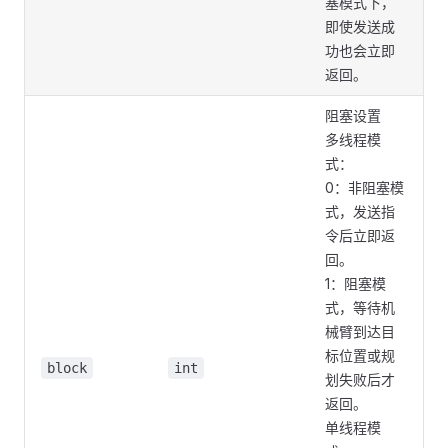
塞模式下，
即使发送成
功也会立即
返回。
阻塞设置
多线程模
式：
0：非阻塞模
式，发送指
令后立即返
回。
1：阻塞模
式，等待机
械臂到达目
标位置或规
block
int
划失败后才
返回。
单线程模