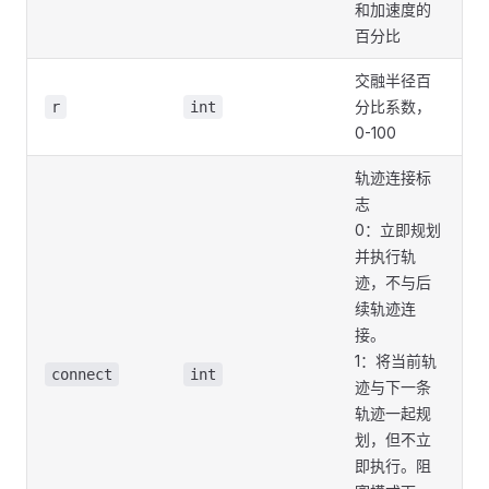
和加速度的
百分比
交融半径百
分比系数，
r
int
0-100
轨迹连接标
志
0：立即规划
并执行轨
迹，不与后
续轨迹连
接。
1：将当前轨
connect
int
迹与下一条
轨迹一起规
划，但不立
即执行。阻