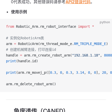
0代表成功，其他错误码请参考
API2错误代码
。
使用示例
python
from
 Robotic_Arm.rm_robot_interface 
import
 *
# 实例化RoboticArm类
arm 
=
 RoboticArm(rm_thread_mode_e.
RM_TRIPLE_MODE_E
)
# 创建机械臂连接，打印连接id
handle 
=
 arm.rm_create_robot_arm(
"192.168.1.18"
, 
8080
print
(handle.id)
print
(arm.rm_movej_p([
0.3
, 
0
, 
0.3
, 
3.14
, 
0
, 
0
], 
20
, 
0
arm.rm_delete_robot_arm()
角度透传（CANFD）