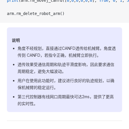
print
(arm.rm_movej_canfd([
0
,
0
,
0
,
0
,
0
,
0
], 
True
, 
0
, 
1
, 
5
arm.rm_delete_robot_arm()
说明
角度不经规划，直接通过CANFD透传给机械臂。角度透
传到 CANFD，若指令正确，机械臂立即执行。
透传效果受通信周期和轨迹平滑度影响，因此要求通信
周期稳定，避免大幅波动。
用户在使用此功能时，建议进行良好的轨迹规划，以确
保机械臂的稳定运行。
第三代控制器有线网口周期最快可达2ms，提供了更高
的实时性。