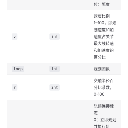
位：弧度
速度比例
1~100，即规
划速度和加
速度占关节
v
int
最大线转速
和加速度的
百分比
规划圈数
loop
int
交融半径百
分比系数，
r
int
0-100
轨迹连接标
志
0：立即规划
并执行轨