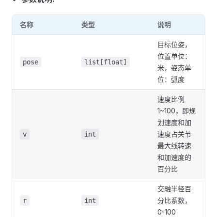
名称
类型
说明
目标位姿，
位置单位：
pose
list[float]
米，姿态单
位：弧度
速度比例
1~100，即规
划速度和加
速度占关节
v
int
最大线转速
和加速度的
百分比
交融半径百
分比系数，
r
int
0-100