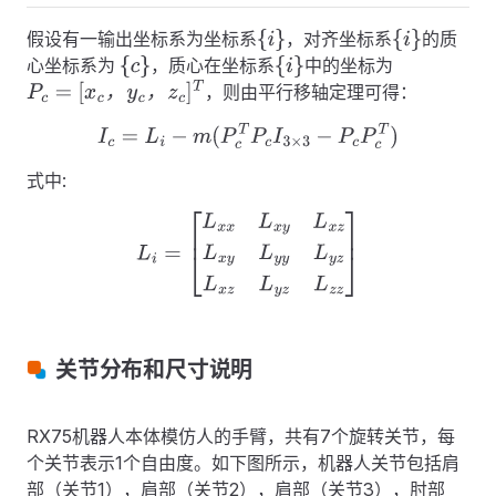
假设有一输出坐标系为坐标系
，对齐坐标系
的质
{
i
}
{
i
}
心坐标系为
，质心在坐标系
中的坐标为
{
c
}
{
i
}
，则由平行移轴定理可得：
，
，
P
c
=
[
x
c
，
y
c
，
z
c
]
T
I
c
=
L
i
−
m
(
P
c
T
P
c
I
3
×
3
−
P
c
P
c
T
)
式中:
L
i
=
[
L
x
x
L
x
y
L
x
z
L
x
y
L
y
y
L
y
z
L
x
z
L
y
z
L
z
z
]
关节分布和尺寸说明
RX75机器人本体模仿人的手臂，共有7个旋转关节，每
个关节表示1个自由度。如下图所示，机器人关节包括肩
部（关节1），肩部（关节2），肩部（关节3），肘部