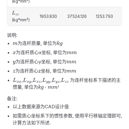
(kg*mm²)
L
z
z
1953.830
37524.126
1253.793
617
(kg*mm²)
说明:
为连杆质量, 单位为
m
k
g
为连杆质心x坐标, 单位为
x
m
m
为连杆质心y坐标, 单位为
y
m
m
为连杆质心z坐标, 单位为
z
m
m
,
,
,
,
,
为连杆坐标系下描述的主
L
x
x
L
x
y
L
x
z
L
y
y
L
y
z
L
z
z
惯量, 单位为
²
k
g
·
m
m
²
备注:
以上数据来源为CAD设计值
如需质心坐标系下的惯性参数, 使用平行移轴定理即可,
计算方法如下所述.