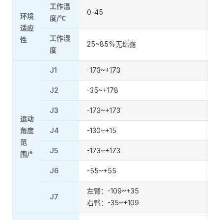
工作温
0-45
环境
度/℃
适应
工作湿
性
25~85%无结露
度
J1
-173~+173
J2
-35~+178
J3
-173~+173
运动
角度
J4
-130~+15
范
J5
-173~+173
围/°
J6
-55~+55
左臂：-109~+35
J7
右臂：-35~+109