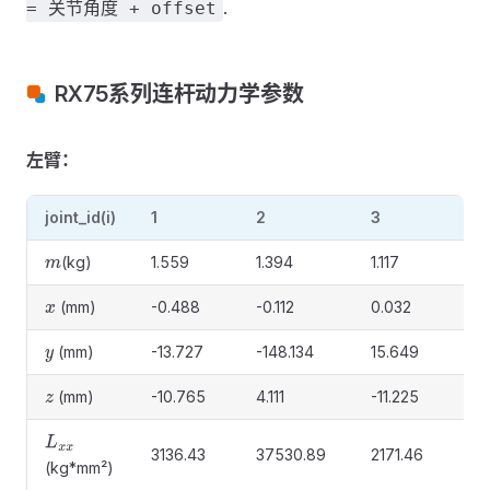
.
= 关节角度 + offset
RX75系列连杆动力学参数
左臂：
joint_id(i)
1
2
3
4
(kg)
1.559
1.394
1.117
0.
m
(mm)
-0.488
-0.112
0.032
-0
x
(mm)
-13.727
-148.134
15.649
85
y
(mm)
-10.765
4.111
-11.225
4.
z
L
x
x
3136.43
37530.89
2171.46
62
(kg*mm²)