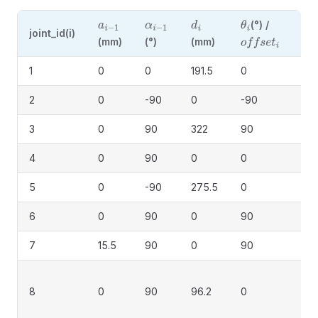
(°) /
a
i
−
1
α
i
−
1
d
i
θ
i
joint_id(i)
备
(mm)
(°)
(mm)
o
f
f
s
e
t
i
1
0
0
191.5
0
2
0
-90
0
-90
3
0
90
322
90
4
0
90
0
0
5
0
-90
275.5
0
6
0
90
0
90
7
15.5
90
0
90
（
8
0
90
96.2
0
一
六