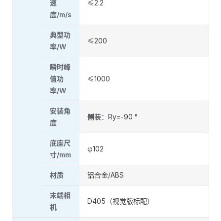
速
≤2.2
度/m/s
典型功
≤200
率/W
瞬时峰
值功
≤1000
率/W
安装角
侧装：Ry=-90 °
度
底座尺
φ102
寸/mm
材质
铝合金/ABS
末端相
D405（视觉版标配）
机