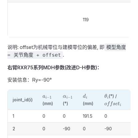
（6
V
119
化
力
说明: offset为机械零位与建模零位的偏差, 即
模型角度
.
= 关节角度 + offset
右臂RXR75系列MDH参数(改进D-H参数)：
安装信息：Ry=-90°
(°) /
a
i
−
1
α
i
−
1
d
i
θ
i
joint_id(i)
备
(mm)
(°)
(mm)
o
f
f
s
e
t
i
1
0
0
191.5
0
2
0
-90
0
-90