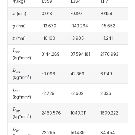
(kg)
1.559
1.384
1.117
0.
m
(mm)
0.018
-0.197
-0.154
0.
x
(mm)
-13.670
-149.264
-15.652
86
y
(mm)
-10.100
-3.905
-11.241
-4.
z
L
x
x
3144.289
37594.181
2170.993
620
(kg*mm²)
L
x
y
-0.096
42.369
6.949
-0.
(kg*mm²)
L
x
z
-2.729
-3.602
2.336
-0.
(kg*mm²)
L
y
y
2483.576
1049.311
1609.222
345
(kg*mm²)
L
y
z
22.265
56.439
84.454
-48