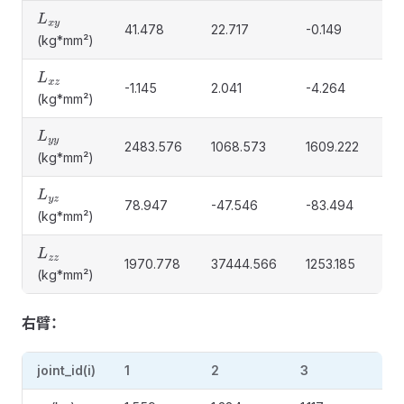
L
x
y
41.478
22.717
-0.149
0.
(kg*mm²)
L
x
z
-1.145
2.041
-4.264
-0
(kg*mm²)
L
y
y
2483.576
1068.573
1609.222
35
(kg*mm²)
L
y
z
78.947
-47.546
-83.494
48
(kg*mm²)
L
z
z
1970.778
37444.566
1253.185
61
(kg*mm²)
右臂：
joint_id(i)
1
2
3
4