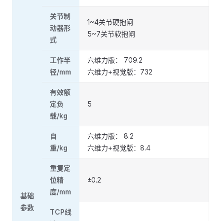
关节制
1~4关节硬抱闸
动器形
5~7关节软抱闸
式
工作半
六维力版： 709.2
径/mm
六维力+视觉版：732
有效额
定负
5
载/kg
自
六维力版： 8.2
重/kg
六维力+视觉版：8.4
重复定
位精
±0.2
度/mm
基础
参数
TCP线