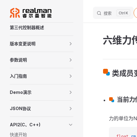
M
Skip to content
搜索
K
Sidebar Navigation
第三代控制器概述
六维力
版本变更说明
参数说明
类成员
入门指南
Demo演示
当前力
JSON协议
力的单位为N
API2(C、C++)
快速开始
float
 rm