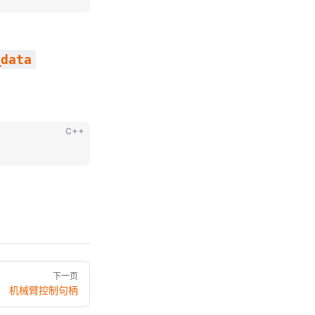
_data
C++
下一页
机械臂控制句柄