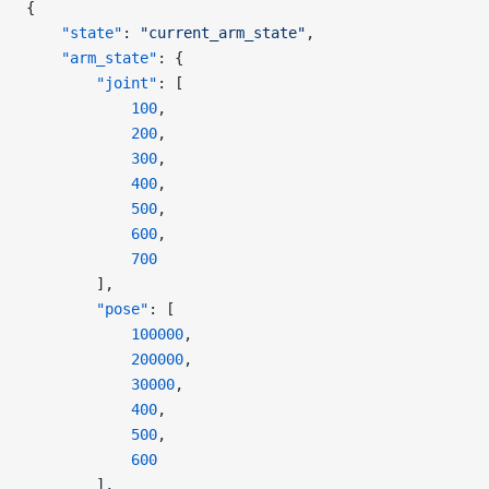
{
    "state"
: 
"current_arm_state"
,
    "arm_state"
: {
        "joint"
: [
            100
,
            200
,
            300
,
            400
,
            500
,
            600
,
            700
        ],
        "pose"
: [
            100000
,
            200000
,
            30000
,
            400
,
            500
,
            600
        ],