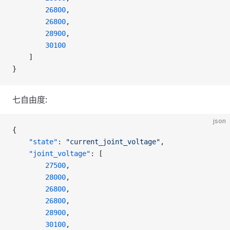
        26800
,
        26800
,
        28900
,
        30100
    ]
}
七自由度:
json
{
    "state"
: 
"current_joint_voltage"
,
    "joint_voltage"
: [
        27500
,
        28000
,
        26800
,
        26800
,
        28900
,
        30100
,