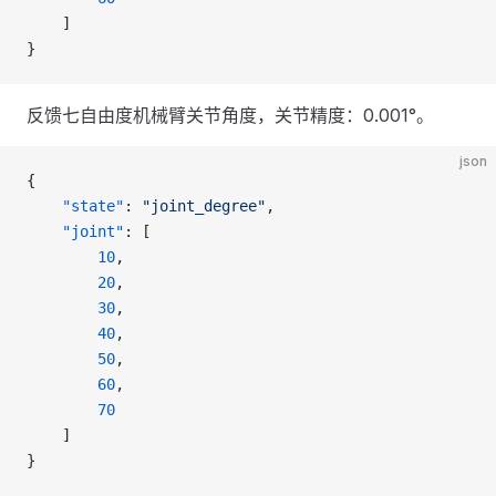
    ]
}
反馈七自由度机械臂关节角度，关节精度：0.001°。
json
{
    "state"
: 
"joint_degree"
,
    "joint"
: [
        10
,
        20
,
        30
,
        40
,
        50
,
        60
,
        70
    ]
}