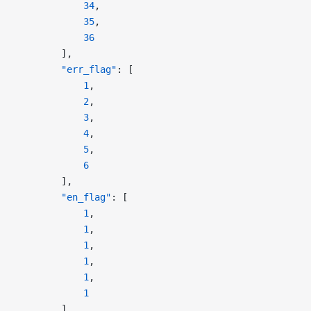
            34
,
            35
,
            36
        ],
        "err_flag"
: [
            1
,
            2
,
            3
,
            4
,
            5
,
            6
        ],
        "en_flag"
: [
            1
,
            1
,
            1
,
            1
,
            1
,
            1
        ],