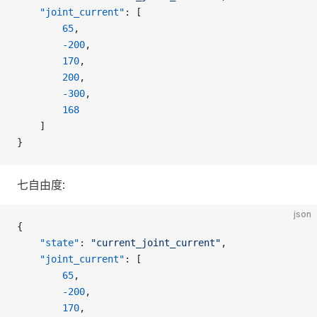
    "joint_current"
: [
        65
,
        -200
,
        170
,
        200
,
        -300
,
        168
    ]
}
七自由度:
json
{
    "state"
: 
"current_joint_current"
,
    "joint_current"
: [
        65
,
        -200
,
        170
,