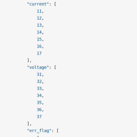
        "current"
: [
            11
,
            12
,
            13
,
            14
,
            15
,
            16
,
            17
        ],
        "voltage"
: [
            31
,
            32
,
            33
,
            34
,
            35
,
            36
,
            37
        ],
        "err_flag"
: [