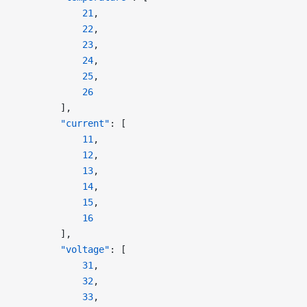
            21
,
            22
,
            23
,
            24
,
            25
,
            26
        ],
        "current"
: [
            11
,
            12
,
            13
,
            14
,
            15
,
            16
        ],
        "voltage"
: [
            31
,
            32
,
            33
,