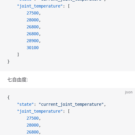
    "joint_temperature"
: [
        27500
,
        28000
,
        26800
,
        26800
,
        28900
,
        30100
    ]
}
七自由度:
json
{
    "state"
: 
"current_joint_temperature"
,
    "joint_temperature"
: [
        27500
,
        28000
,
        26800
,