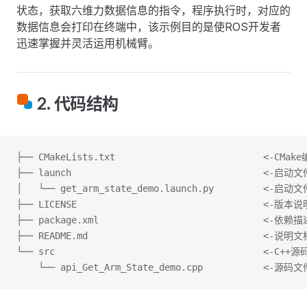
状态，获取六维力数据信息的指令，程序执行时，对应的
数据信息会打印在终端中，该示例目的是使ROS开发者
迅速掌握并灵活运用机械臂。
2. 代码结构
├── CMakeLists.txt                           <-CMa
├── launch                                   <-启动
│   └── get_arm_state_demo.launch.py         <-启动文
├── LICENSE                                  <-版本说
├── package.xml                              <-依
├── README.md                                <-说明文
└── src                                      <-C+
    └── api_Get_Arm_State_demo.cpp           <-源码文