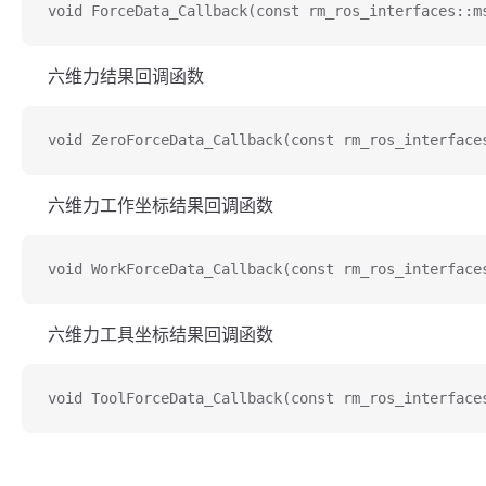
void ForceData_Callback(const rm_ros_interfaces::m
六维力结果回调函数
void ZeroForceData_Callback(const rm_ros_interface
六维力工作坐标结果回调函数
void WorkForceData_Callback(const rm_ros_interface
六维力工具坐标结果回调函数
void ToolForceData_Callback(const rm_ros_interface