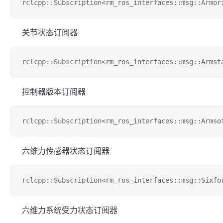
rclcpp::Subscription<rm_ros_interfaces::msg::Armor
关节状态订阅器
rclcpp::Subscription<rm_ros_interfaces::msg::Armst
控制器版本订阅器
rclcpp::Subscription<rm_ros_interfaces::msg::Armso
六维力传感器状态订阅器
rclcpp::Subscription<rm_ros_interfaces::msg::Sixfo
六维力系统受力状态订阅器