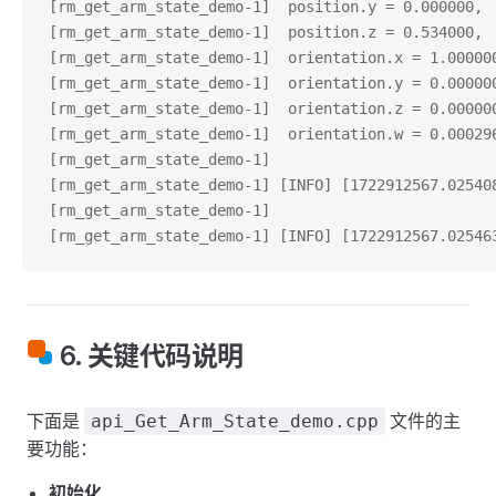
[rm_get_arm_state_demo-1]  position.y = 0.000000,
[rm_get_arm_state_demo-1]  position.z = 0.534000,
[rm_get_arm_state_demo-1]  orientation.x = 1.00000
[rm_get_arm_state_demo-1]  orientation.y = 0.00000
[rm_get_arm_state_demo-1]  orientation.z = 0.00000
[rm_get_arm_state_demo-1]  orientation.w = 0.00029
[rm_get_arm_state_demo-1] 
[rm_get_arm_state_demo-1] [INFO] [17229125
[rm_get_arm_state_demo-1]  
[rm_get_arm_state_demo-1] [INFO] [1722912567.02
6. 关键代码说明
下面是
文件的主
api_Get_Arm_State_demo.cpp
要功能：
初始化