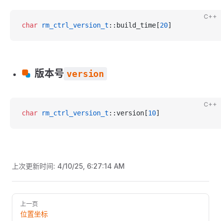
C++
char
 rm_ctrl_version_t
::build_time[
20
]
版本号
version
C++
char
 rm_ctrl_version_t
::version[
10
]
上次更新时间:
4/10/25, 6:27:14 AM
Pager
上一页
位置坐标