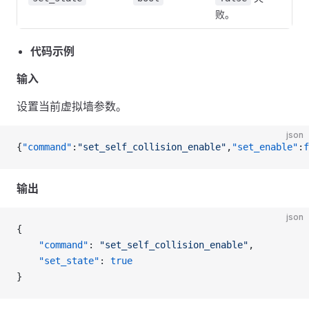
败。
代码示例
输入
设置当前虚拟墙参数。
json
{
"command"
:
"set_self_collision_enable"
,
"set_enable"
:
f
输出
json
{
    "command"
: 
"set_self_collision_enable"
,
    "set_state"
: 
true
}