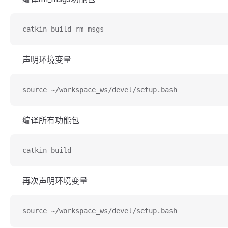
catkin build rm_msgs
声明环境变量
source ~/workspace_ws/devel/setup.bash
编译所有功能包
catkin build
再次声明环境变量
source ~/workspace_ws/devel/setup.bash