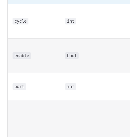
广
期
cycle
int
5
倍
使
是
enable
bool
动
报
广
端
port
int
号
系
受
据
标
（