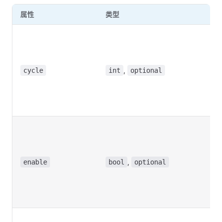
属性
类型
说
广
期
5
,
倍
cycle
int
optional
De
to
N
使
是
动
,
报
enable
bool
optional
De
to
N
广