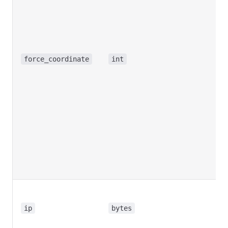
感
本
持
0
感
force_coordinate
int
标
1
前
坐
系
2
前
坐
系
自
的
ip
bytes
目
地