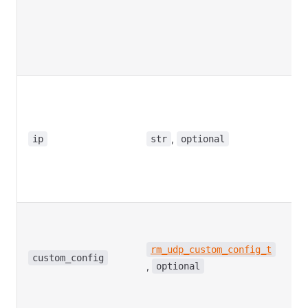
系
当
具
系
自
的
目
,
址
ip
str
optional
De
to
N
自
上
项
rm_udp_custom_config_t
custom_config
,
De
optional
to
N