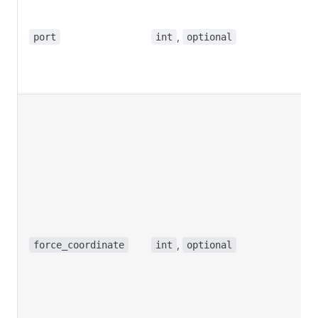
端
号
,
port
int
optional
De
to
N
系
受
据
标
（
感
本
持
,
0
force_coordinate
int
optional
器
系
当
作