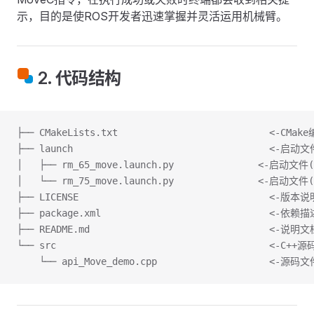
示，目的是使ROS开发者迅速掌握并灵活运用机械臂。
2. 代码结构
├── CMakeLists.txt                           <-CMa
├── launch                                   <-启动
│   ├── rm_65_move.launch.py               <-启动文件(
│   └── rm_75_move.launch.py               <-启动文件(
├── LICENSE                                  <-版本说
├── package.xml                              <-依
├── README.md                                <-说明文
└── src                                      <-C+
    └── api_Move_demo.cpp                    <-源码文