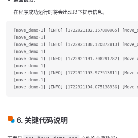
在程序成功运行时将会出现以下提示信息。
[move_demo-1] [INFO] [1722921182.157890965] [M
[move_demo-1]  
[move_demo-1] [INFO] [1722921188.120872813] [Mo
[move_demo-1]  
[move_demo-1] [INFO] [1722921191.708291782] [Mo
[move_demo-1]  
[move_demo-1] [INFO] [1722921193.977513811] [Mo
[move_demo-1]  
[move_demo-1] [INFO] [1722921194.075138936] [Mo
6. 关键代码说明