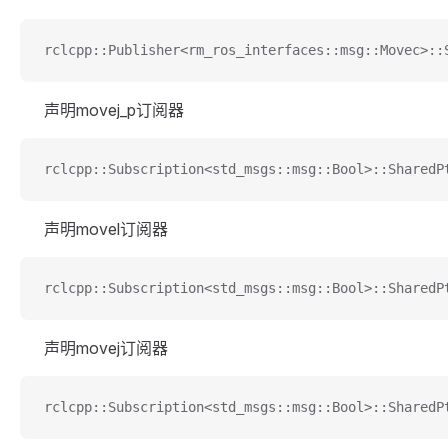
rclcpp::Publisher<rm_ros_interfaces::msg::Movec>::
声明movej_p订阅器
rclcpp::Subscription<std_msgs::msg::Bool>::SharedP
声明movel订阅器
rclcpp::Subscription<std_msgs::msg::Bool>::SharedP
声明movej订阅器
rclcpp::Subscription<std_msgs::msg::Bool>::SharedP