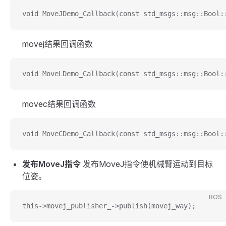
void MoveJDemo_Callback(const std_msgs::msg::Bool:
movej结果回调函数
void MoveLDemo_Callback(const std_msgs::msg::Bool:
movec结果回调函数
void MoveCDemo_Callback(const std_msgs::msg::Bool:
发布MoveJ指令
发布MoveJ指令使机械臂运动到目标
位姿。
ROS
this->movej_publisher_->publish(movej_way);