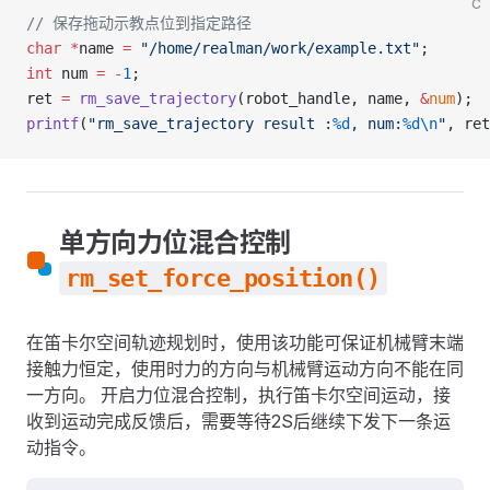
C
// 保存拖动示教点位到指定路径
char
 *
name 
=
 "/home/realman/work/example.txt"
;
int
 num 
=
 -
1
;
ret 
=
 rm_save_trajectory
(robot_handle, name, 
&
num
);
printf
(
"rm_save_trajectory result :
%d
, num:
%d\n
"
, ret
单方向力位混合控制
rm_set_force_position()
在笛卡尔空间轨迹规划时，使用该功能可保证机械臂末端
接触力恒定，使用时力的方向与机械臂运动方向不能在同
一方向。 开启力位混合控制，执行笛卡尔空间运动，接
收到运动完成反馈后，需要等待2S后继续下发下一条运
动指令。