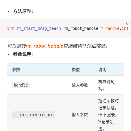
方法原型：
C
int
 rm_start_drag_teach
(rm_robot_handle 
*
 handle
,
int
 
可以跳转
rm_robot_handle
查阅结构体详细描述。
参数说明:
参数
类型
说明
机械臂句
输入参数
handle
柄。
拖动示教时
记录轨迹，
输入参数
0-不记录，
trajectory_record
1-记录轨
迹。