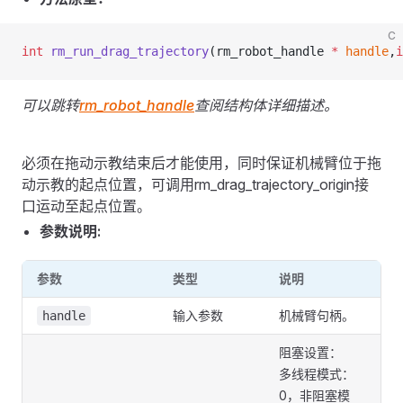
C
int
 rm_run_drag_trajectory
(rm_robot_handle 
*
 handle
,
i
可以跳转
rm_robot_handle
查阅结构体详细描述。
必须在拖动示教结束后才能使用，同时保证机械臂位于拖
动示教的起点位置，可调用rm_drag_trajectory_origin接
口运动至起点位置。
参数说明:
参数
类型
说明
输入参数
机械臂句柄。
handle
阻塞设置：
多线程模式：
0，非阻塞模