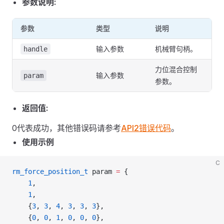
参数说明:
参数
类型
说明
输入参数
机械臂句柄。
handle
力位混合控制
输入参数
param
参数。
返回值:
0代表成功，其他错误码请参考
API2错误代码
。
使用示例
C
rm_force_position_t
 param 
=
 {
    1
,
    1
,
    {
3
, 
3
, 
4
, 
3
, 
3
, 
3
},
    {
0
, 
0
, 
1
, 
0
, 
0
, 
0
},