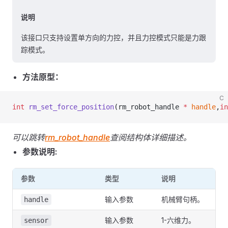
说明
该接口只支持设置单方向的力控，并且力控模式只能是力跟
踪模式。
方法原型：
C
int
 rm_set_force_position
(rm_robot_handle 
*
 handle
,
in
可以跳转
rm_robot_handle
查阅结构体详细描述。
参数说明:
参数
类型
说明
输入参数
机械臂句柄。
handle
输入参数
1-六维力。
sensor