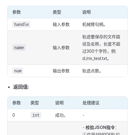
参数
类型
说明
输入参数
机械臂句柄。
handle
轨迹要保存的文件路
径及名称，长度不超
输入参数
name
过300个字符，例:
d:/rm_test.txt。
输出参数
轨迹点数。
num
返回值:
参数
类型
说明
处理建议
0
成功。
-
int
-
校验JSON指令
：
①启用API的DEBUG