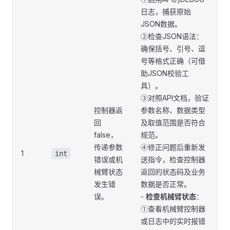
日志，捕获原始
JSON数据。
②检查JSON语法：
确保括号、引号、逗
号等格式正确（可借
助JSON校验工
具）。
③对照API文档，验证
控制器返
参数名称、数据类型
回
及取值范围是否符合
false，
规范。
传递参数
④修正问题后重新发
1
int
错误或机
送指令，检查控制器
械臂状态
返回的状态码及业务
发生错
数据是否正常。
误。
-
检查机械臂状态
：
①查看机械臂控制器
或日志中的实时报错