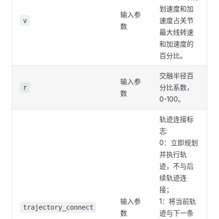
划速度和加
输入参
速度占关节
v
数
最大线转速
和加速度的
百分比。
交融半径百
输入参
分比系数，
r
数
0-100。
轨迹连接标
志:
0：立即规划
并执行轨
迹，不与后
续轨迹连
接；
输入参
1：将当前轨
trajectory_connect
数
迹与下一条