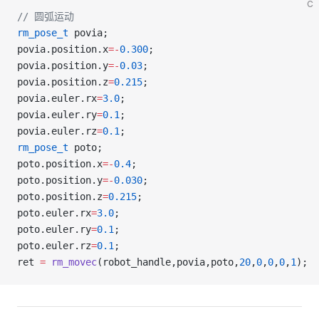
C
// 圆弧运动
rm_pose_t
 povia;                                     
povia.position.x
=-
0.300
;                            
povia.position.y
=-
0.03
;                              
povia.position.z
=
0.215
;                              
povia.euler.rx
=
3.0
;                                  
povia.euler.ry
=
0.1
;                                  
povia.euler.rz
=
0.1
;                                  
rm_pose_t
 poto;                                      
poto.position.x
=-
0.4
;                                
poto.position.y
=-
0.030
;                              
poto.position.z
=
0.215
;                               
poto.euler.rx
=
3.0
;
poto.euler.ry
=
0.1
;
poto.euler.rz
=
0.1
;                                   
ret 
=
 rm_movec
(robot_handle,povia,poto,
20
,
0
,
0
,
0
,
1
);