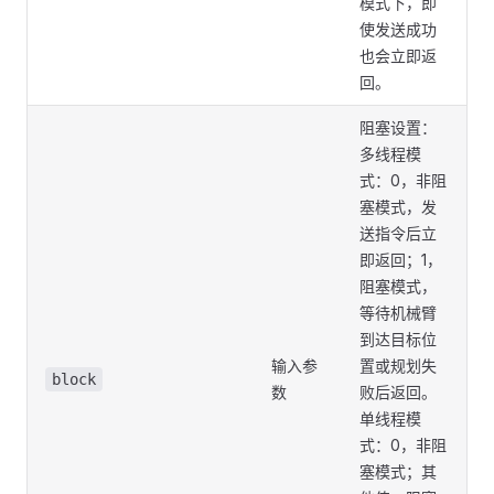
模式下，即
使发送成功
也会立即返
回。
阻塞设置：
多线程模
式：0，非阻
塞模式，发
送指令后立
即返回；1，
阻塞模式，
等待机械臂
到达目标位
输入参
置或规划失
block
数
败后返回。
单线程模
式：0，非阻
塞模式；其