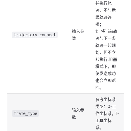
并执行轨
迹，不与后
续轨迹连
接；
输入参
1：将当前轨
trajectory_connect
数
迹与下一条
轨迹一起规
划，但不立
即执行,阻塞
模式下，即
使发送成功
也会立即返
回。
参考坐标系
类型：0-工
输入参
作坐标系，1-
frame_type
数
工具坐标
系。