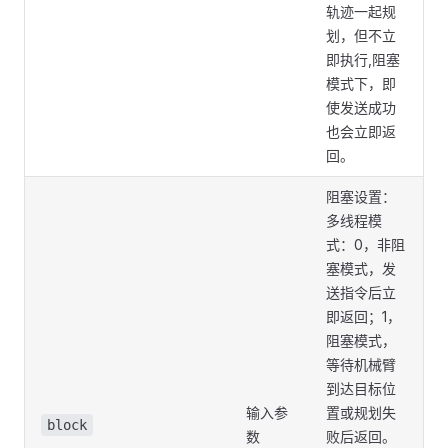
轨迹一起规
划，但不立
即执行,阻塞
模式下，即
使发送成功
也会立即返
回。
阻塞设置：
多线程模
式：0，非阻
塞模式，发
送指令后立
即返回；1，
阻塞模式，
等待机械臂
到达目标位
输入参
置或规划失
block
数
败后返回。