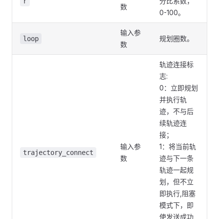
分比系数，
r
数
0-100。
输入参
规划圈数。
loop
数
轨迹连接标
志:
0：立即规划
并执行轨
迹，不与后
续轨迹连
接；
输入参
1：将当前轨
trajectory_connect
数
迹与下一条
轨迹一起规
划，但不立
即执行,阻塞
模式下，即
使发送成功