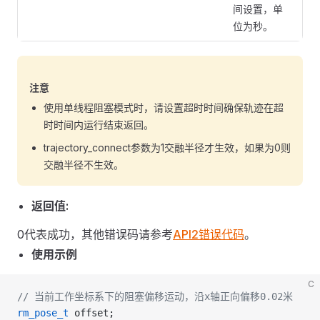
间设置，单
位为秒。
注意
使用单线程阻塞模式时，请设置超时时间确保轨迹在超
时时间内运行结束返回。
trajectory_connect参数为1交融半径才生效，如果为0则
交融半径不生效。
返回值:
0代表成功，其他错误码请参考
API2错误代码
。
使用示例
C
// 当前工作坐标系下的阻塞偏移运动，沿x轴正向偏移0.02米
rm_pose_t
 offset;