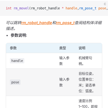
C
int
 rm_movel
(rm_robot_handle 
*
 handle
,
rm_pose_t
 pose
,
可以跳转
rm_robot_handle
和
rm_pose_t
查阅结构体详细
描述。
参数说明:
参数
类型
说明
输入参
机械臂句
handle
数
柄。
目标位姿，
输入参
位置单位：
pose
数
米；姿态单
位：弧度。
速度比例
1~100，即规