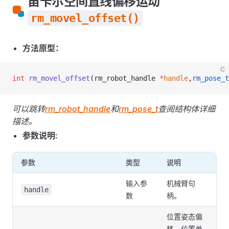
笛卡尔空间直线偏移运动
rm_movel_offset()
方法原型：
C
int
 rm_movel_offset
(rm_robot_handle 
*
handle
,
rm_pose_t
可以跳转
rm_robot_handle
和
rm_pose_t
查阅结构体详细
描述。
参数说明:
参数
类型
说明
输入参
机械臂句
handle
数
柄。
位置姿态偏
移，位置单