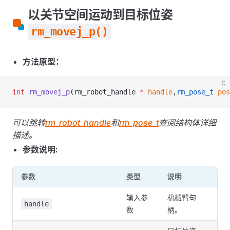
以关节空间运动到目标位姿
rm_movej_p()
方法原型：
C
int
 rm_movej_p
(rm_robot_handle 
*
 handle
,
rm_pose_t
 pos
可以跳转
rm_robot_handle
和
rm_pose_t
查阅结构体详细
描述。
参数说明:
参数
类型
说明
输入参
机械臂句
handle
数
柄。