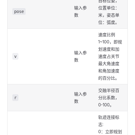
目标位姿，
输入参
位置单位：
pose
数
米，姿态单
位：弧度。
速度比例
1~100，即规
划速度和加
输入参
速度占关节
v
数
最大角速度
和角加速度
的百分比。
交融半径百
输入参
分比系数，
r
数
0-100。
轨迹连接标
志:
0：立即规划