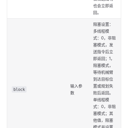
也会立即返
回。
阻塞设置：
多线程模
式：0，非阻
塞模式，发
送指令后立
即返回；1，
阻塞模式，
等待机械臂
到达目标位
输入参
置或规划失
block
数
败后返回。
单线程模
式：0，非阻
塞模式；其
他值，阻塞
模式并设置