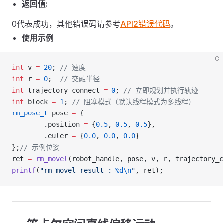
返回值:
0代表成功，其他错误码请参考
API2错误代码
。
使用示例
C
int
 v 
=
 20
;
 // 速度
int
 r 
=
 0
;
  // 交融半径
int
 trajectory_connect 
=
 0
;
 // 立即规划并执行轨迹
int
 block 
=
 1
;
 // 阻塞模式（默认线程模式为多线程）
rm_pose_t
 pose 
=
 {
        .position 
=
 {
0.5
, 
0.5
, 
0.5
},
        .euler 
=
 {
0.0
, 
0.0
, 
0.0
}
};
// 示例位姿
ret 
=
 rm_movel
(robot_handle, pose, v, r, trajectory_c
printf
(
"rm_movel result : 
%d\n
"
, ret);