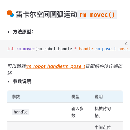
笛卡尔空间圆弧运动
rm_movec()
方法原型：
C
int
 rm_movec
(rm_robot_handle 
*
 handle
,
rm_pose_t
 pose_
可以跳转
rm_robot_handle
rm_pose_t
查阅结构体详细描
述。
参数说明:
参数
类型
说明
输入参
机械臂句
handle
数
柄。
中间点位