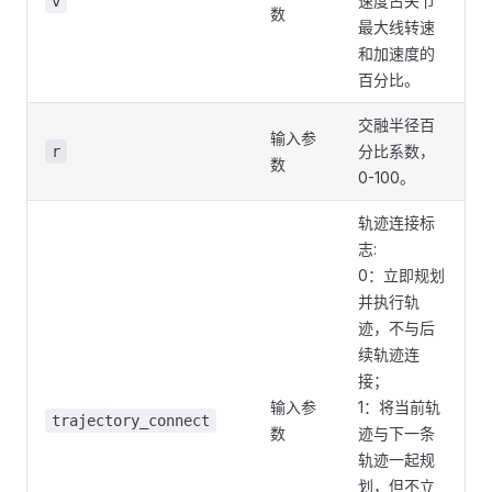
速度占关节
v
数
最大线转速
和加速度的
百分比。
交融半径百
输入参
分比系数，
r
数
0-100。
轨迹连接标
志:
0：立即规划
并执行轨
迹，不与后
续轨迹连
接；
输入参
1：将当前轨
trajectory_connect
数
迹与下一条
轨迹一起规
划，但不立