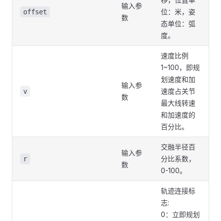
输入参
位：米，姿
offset
数
态单位：弧
度。
速度比例
1~100，即规
划速度和加
输入参
速度占关节
v
数
最大线转速
和加速度的
百分比。
交融半径百
输入参
分比系数，
r
数
0-100。
轨迹连接标
志:
0：立即规划