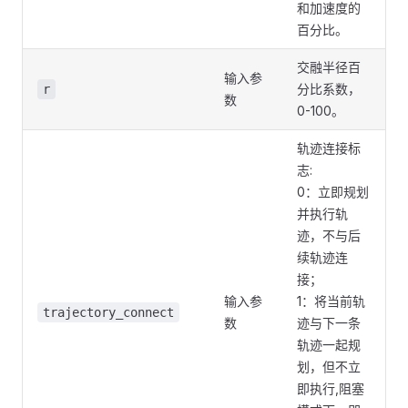
和加速度的
百分比。
交融半径百
输入参
分比系数，
r
数
0-100。
轨迹连接标
志:
0：立即规划
并执行轨
迹，不与后
续轨迹连
接；
输入参
1：将当前轨
trajectory_connect
数
迹与下一条
轨迹一起规
划，但不立
即执行,阻塞