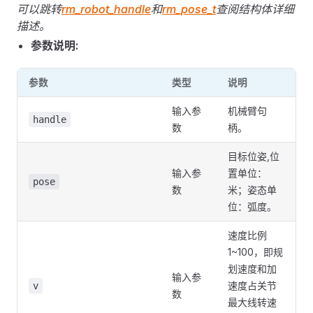
可以跳转
rm_robot_handle
和
rm_pose_t
查阅结构体详细
描述。
参数说明:
参数
类型
说明
输入参
机械臂句
handle
数
柄。
目标位姿,位
输入参
置单位：
pose
数
米；姿态单
位：弧度。
速度比例
1~100，即规
划速度和加
输入参
速度占关节
v
数
最大线转速