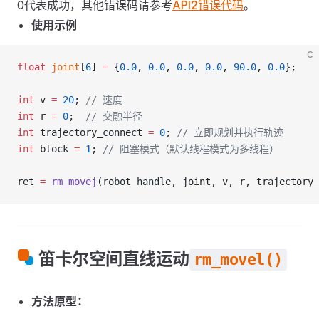
0代表成功，其他错误码请参考
API2错误代码
。
使用示例
C
float
 joint
[
6
] 
=
 {
0.0
, 
0.0
, 
0.0
, 
0.0
, 
90.0
, 
0.0
};
int
 v 
=
 20
;
 // 速度
int
 r 
=
 0
;
  // 交融半径
int
 trajectory_connect 
=
 0
;
 // 立即规划并执行轨迹
int
 block 
=
 1
;
 // 阻塞模式（默认线程模式为多线程）
ret 
=
 rm_movej
(robot_handle, joint, v, r, trajectory_
笛卡尔空间直线运动
rm_movel()
方法原型：