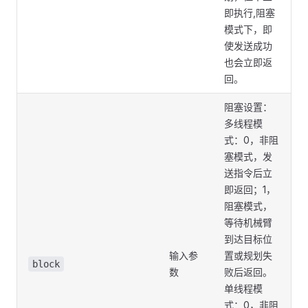
即执行,阻塞
模式下，即
使发送成功
也会立即返
回。
阻塞设置：
多线程模
式：0，非阻
塞模式，发
送指令后立
即返回；1，
阻塞模式，
等待机械臂
到达目标位
输入参
置或规划失
block
数
败后返回。
单线程模
式：0，非阻