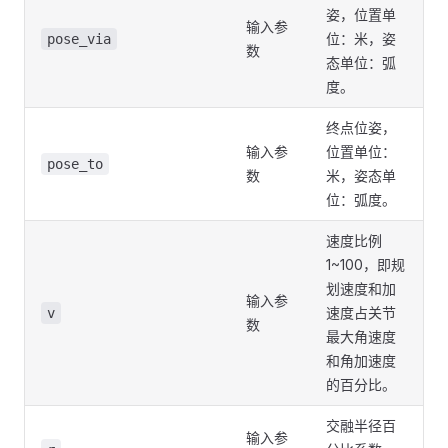
姿，位置单
输入参
位：米，姿
pose_via
数
态单位：弧
度。
终点位姿，
输入参
位置单位：
pose_to
数
米，姿态单
位：弧度。
速度比例
1~100，即规
划速度和加
输入参
速度占关节
v
数
最大角速度
和角加速度
的百分比。
交融半径百
输入参