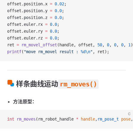
offset.position.x 
=
 0.02
;
offset.position.y 
=
 0.0
;
offset.position.z 
=
 0.0
;
offset.euler.rx 
=
 0.0
;
offset.euler.ry 
=
 0.0
;
offset.euler.rz 
=
 0.0
;
ret 
=
 rm_movel_offset
(handle, offset, 
50
, 
0
, 
0
, 
0
, 
1
)
printf
(
"move rm_movel result : 
%d\n
"
, ret);
样条曲线运动
rm_moves()
方法原型：
C
int
 rm_moves
(rm_robot_handle 
*
 handle
,
rm_pose_t
 pose
,