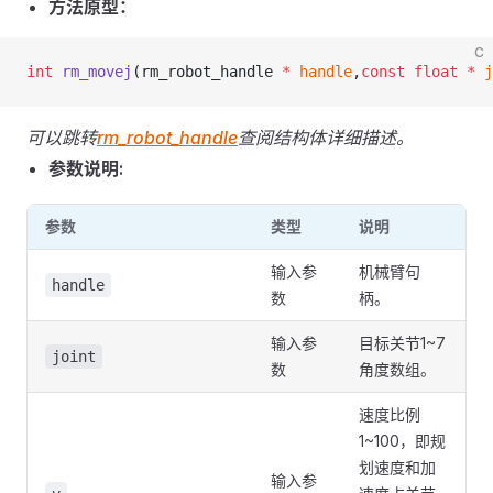
方法原型：
C
int
 rm_movej
(rm_robot_handle 
*
 handle
,
const
 float
 *
 j
可以跳转
rm_robot_handle
查阅结构体详细描述。
参数说明:
参数
类型
说明
输入参
机械臂句
handle
数
柄。
输入参
目标关节1~7
joint
数
角度数组。
速度比例
1~100，即规
划速度和加
输入参