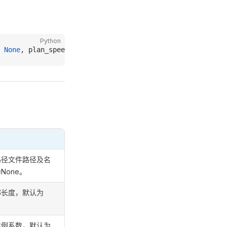
Python
 None
, plan_speed: 
int
 =
 None
, only_save: 
int
 =
 None
, sa
路径文件路径及名
None。
称长度，默认为
比例系数，默认为