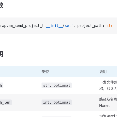
数
rap.rm_send_project_t.
__init__
(
self
, project_path: 
str
 =
明
类型
说明
下发文件
h
str, optional
称，默认为
路径及名
h_len
int, optional
None。
规划速度