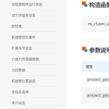
构造函
流程图程序运行状态
动力学版本信息
rm_ctypes_w
欧拉角
机械臂到位事件
扩展关节状态
参数说
六维力传感器数据
属性
力控数据
project_pat
机械臂位置姿态
坐标系名称
project_pat
夹爪状态