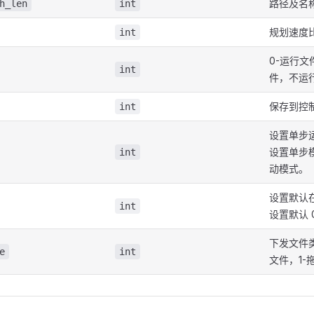
路径及名
h_len
int
规划速度
int
0-运行文
int
件，不运
保存到控
int
设置单步运
设置单步模
int
动模式。
设置默认在
int
设置默认 
下发文件
e
int
文件，1-