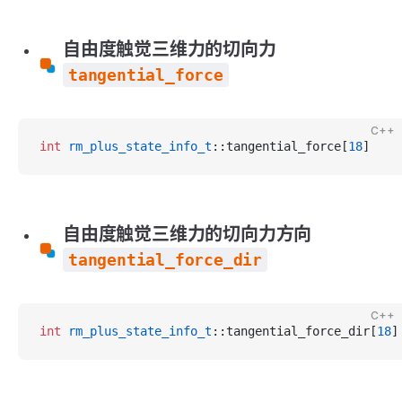
自由度触觉三维力的切向力
tangential_force
C++
int
 rm_plus_state_info_t
::tangential_force[
18
]
自由度触觉三维力的切向力方向
tangential_force_dir
C++
int
 rm_plus_state_info_t
::tangential_force_dir[
18
]