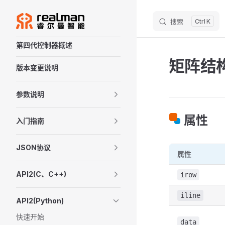
M
Skip to content
搜索
K
Sidebar Navigation
第四代控制器概述
矩阵结
版本变更说明
参数说明
属性
入门指南
JSON协议
属性
API2(C、C++)
irow
iline
API2(Python)
快速开始
data