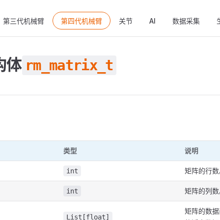
ain Navigation
第三代机械臂
第四代机械臂
关节
AI
数据采集
构体
rm_matrix_t
类型
说明
矩阵的行数
int
矩阵的列数
int
矩阵的数据
List[float]