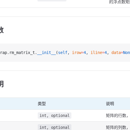
的浮点数矩
数
rap.rm_matrix_t.
__init__
(
self
, 
irow
=
4
, 
iline
=
4
, 
data
=
Non
明
类型
说明
矩阵的行数，
int, optional
矩阵的列数，
int, optional