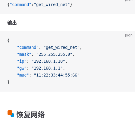
{
"command"
:
"get_wired_net"
}
输出
json
{
    "command"
: 
"get_wired_net"
,
    "mask"
: 
"255.255.255.0"
,
    "ip"
: 
"192.168.1.18"
,
    "gw"
: 
"192.168.1.1"
,
    "mac"
: 
"11:22:33:44:55:66"
}
恢复网络