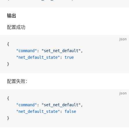
输出
配置成功
json
{
    "command"
: 
"set_net_default"
,
    "net_default_state"
: 
true
}
配置失败：
json
{
    "command"
: 
"set_net_default"
,
    "net_default_state"
: 
false
}