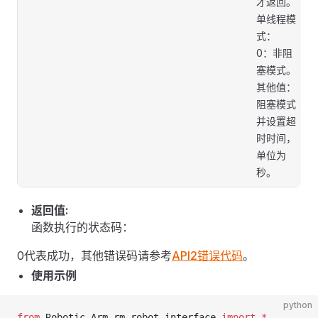
才返回。
单线程模
式：
0：非阻
塞模式。
其他值：
阻塞模式
并设置超
时时间，
单位为
秒。
返回值:
函数执行的状态码：
0代表成功，其他错误码请参考
API2错误代码
。
使用示例
python
from
 Robotic_Arm.rm_robot_interface 
import
 *