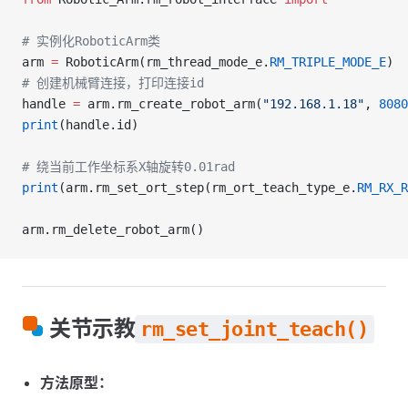
# 实例化RoboticArm类
arm 
=
 RoboticArm(rm_thread_mode_e.
RM_TRIPLE_MODE_E
)
# 创建机械臂连接，打印连接id
handle 
=
 arm.rm_create_robot_arm(
"192.168.1.18"
, 
8080
print
(handle.id)
# 绕当前工作坐标系X轴旋转0.01rad
print
(arm.rm_set_ort_step(rm_ort_teach_type_e.
RM_RX_R
arm.rm_delete_robot_arm()
关节示教
rm_set_joint_teach()
方法原型：