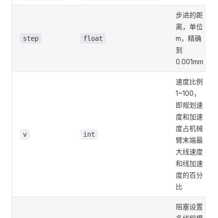
步进的距
离，单位
m，精确
step
float
到
0.001mm
速度比例
1~100，
即规划速
度和加速
度占机械
v
int
臂末端最
大线速度
和线加速
度的百分
比
阻塞设置