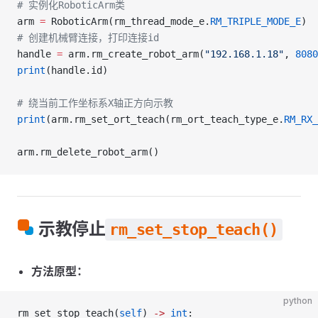
# 实例化RoboticArm类
arm 
=
 RoboticArm(rm_thread_mode_e.
RM_TRIPLE_MODE_E
)
# 创建机械臂连接，打印连接id
handle 
=
 arm.rm_create_robot_arm(
"192.168.1.18"
, 
8080
print
(handle.id)
# 绕当前工作坐标系X轴正方向示教
print
(arm.rm_set_ort_teach(rm_ort_teach_type_e.
RM_RX_
arm.rm_delete_robot_arm()
示教停止
rm_set_stop_teach()
方法原型：
python
rm_set_stop_teach(
self
) 
->
 int
: