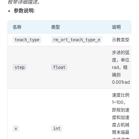
枚举详细描述。
参数说明:
名称
类型
说明
示教类型
teach_type
rm_ort_teach_type_e
步进的弧
度，单位
rad，精
step
float
确到
0.001rad
速度比例
1~100，
即规划速
度和加速
度占机械
v
int
臂末端最