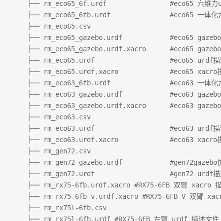
    ├── rm_eco65_6f.urdf                #eco65 六
    ├── rm_eco65_6fb.urdf               #eco65 
    ├── rm_eco65.csv
    ├── rm_eco65_gazebo.urdf            #eco65 ga
    ├── rm_eco65_gazebo.urdf.xacro      #eco65 ga
    ├── rm_eco65.urdf                   #eco65 urd
    ├── rm_eco65.urdf.xacro             #eco65 xac
    ├── rm_eco63_6fb.urdf               #eco63 
    ├── rm_eco63_gazebo.urdf            #eco63 ga
    ├── rm_eco63_gazebo.urdf.xacro      #eco63 ga
    ├── rm_eco63.csv
    ├── rm_eco63.urdf                   #eco63 urd
    ├── rm_eco63.urdf.xacro             #eco63 xac
    ├── rm_gen72.csv
    ├── rm_gen72_gazebo.urdf            #gen72gaz
    ├── rm_gen72.urdf                   #gen72 urd
    ├── rm_rx75-6fb.urdf.xacro #RX75-6FB 双臂 xacr
    ├── rm_rx75-6fb_v.urdf.xacro #RX75-6FB-V 双臂 x
    ├── rm_rx75l-6fb.csv
    ├── rm_rx75l-6fb.urdf #RX75-6FB 左臂 urdf 描述文件