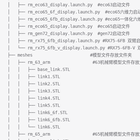
│   ├── rm_eco63_display.launch.py  #eco63启动文件
│   ├── rm_eco65_6f_display.launch.py  #eco65六维力
│   ├── rm_eco65_6fb_display.launch.py #eco65一
│   ├── rm_eco65_display.launch.py  #eco65启动文件
│   ├── rm_gen72_display.launch.py  #gen72启动文件
│   ├── rm_rx75_6fb_display.launch.py #RX75-6FB 
│   └── rm_rx75_6fb_v_display.launch.py #RX75-6FB
├── meshes                       #模型文件存放文件夹
│   ├── rm_63_arm                 #63机械臂模型文件
│   │   ├── base_link.STL
│   │   ├── link1.STL
│   │   ├── link2.STL
│   │   ├── link3.STL
│   │   ├── link4.STL
│   │   ├── link5.STL
│   │   ├── link6_6f.STL
│   │   ├── link6_6fb.STL
│   │   └── link6.STL
│   ├── rm_65_arm                 #65机械臂模型文件