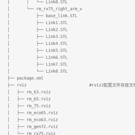
│       │   └── Link8.STL
│       └── rm_rx75_right_arm_v
│           ├── base_link.STL
│           ├── Link1.STL
│           ├── Link2.STL
│           ├── Link3.STL
│           ├── Link4.STL
│           ├── Link5.STL
│           ├── Link6.STL
│           ├── Link7.STL
│           └── Link8.STL
├── package.xml
├── rviz                          #rviz2配置文件存放
│   ├── rm_63.rviz
│   ├── rm_65.rviz
│   ├── rm_75.rviz
│   ├── rm_eco65.rviz
│   ├── rm_eco63.rviz
│   ├── rm_gen72.rviz
│   └── rm_rx75.rviz