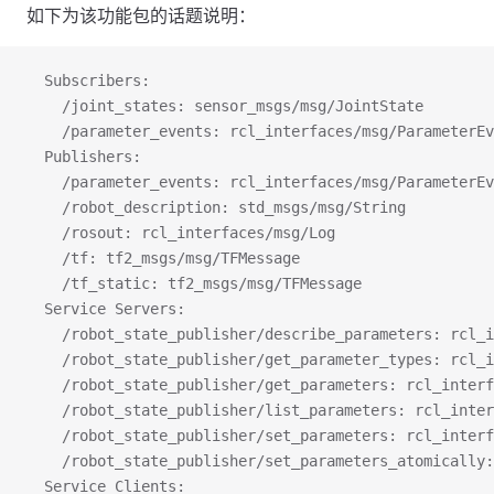
如下为该功能包的话题说明：
  Subscribers:
    /joint_states: sensor_msgs/msg/JointState
    /parameter_events: rcl_interfaces/msg/ParameterEv
  Publishers:
    /parameter_events: rcl_interfaces/msg/ParameterEv
    /robot_description: std_msgs/msg/String
    /rosout: rcl_interfaces/msg/Log
    /tf: tf2_msgs/msg/TFMessage
    /tf_static: tf2_msgs/msg/TFMessage
  Service Servers:
    /robot_state_publisher/describe_parameters: rcl_i
    /robot_state_publisher/get_parameter_types: rcl_i
    /robot_state_publisher/get_parameters: rcl_interf
    /robot_state_publisher/list_parameters: rcl_inter
    /robot_state_publisher/set_parameters: rcl_interf
    /robot_state_publisher/set_parameters_atomically:
  Service Clients: