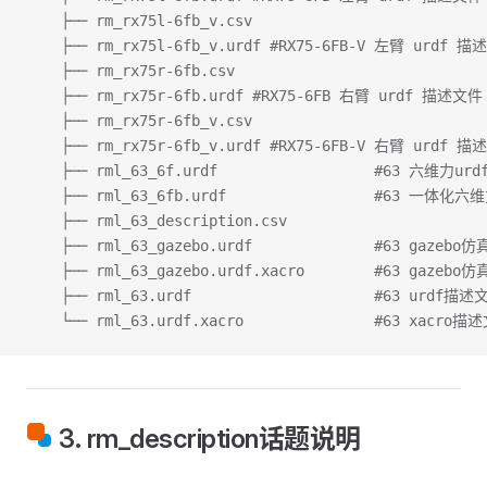
    ├── rm_rx75l-6fb_v.csv
    ├── rm_rx75l-6fb_v.urdf #RX75-6FB-V 左臂 urdf 
    ├── rm_rx75r-6fb.csv
    ├── rm_rx75r-6fb.urdf #RX75-6FB 右臂 urdf 描述文件
    ├── rm_rx75r-6fb_v.csv
    ├── rm_rx75r-6fb_v.urdf #RX75-6FB-V 右臂 urdf 
    ├── rml_63_6f.urdf                  #63 六维力u
    ├── rml_63_6fb.urdf                 #63 一体化
    ├── rml_63_description.csv
    ├── rml_63_gazebo.urdf              #63 gazeb
    ├── rml_63_gazebo.urdf.xacro        #63 gazeb
    ├── rml_63.urdf                     #63 urdf描述
    └── rml_63.urdf.xacro               #63 xacro描
3. rm_description话题说明