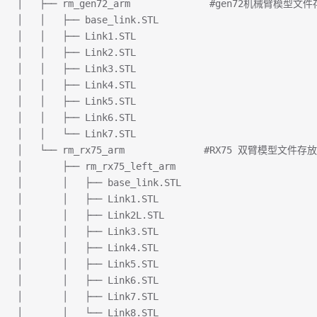
│   ├── rm_gen72_arm              #gen72机械臂模型
│   │   ├── base_link.STL
│   │   ├── Link1.STL
│   │   ├── Link2.STL
│   │   ├── Link3.STL
│   │   ├── Link4.STL
│   │   ├── Link5.STL
│   │   ├── Link6.STL
│   │   └── Link7.STL
│   └── rm_rx75_arm              #RX75 双臂模型文件
│       ├── rm_rx75_left_arm
│       │   ├── base_link.STL
│       │   ├── Link1.STL
│       │   ├── Link2L.STL
│       │   ├── Link3.STL
│       │   ├── Link4.STL
│       │   ├── Link5.STL
│       │   ├── Link6.STL
│       │   ├── Link7.STL
│       │   └── Link8.STL