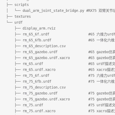
├── scripts
│   └── dual_arm_joint_state_bridge.py #RX75 双
├── textures
└── urdf
    ├── display_arm.rviz
    ├── rm_65_6f.urdf                   #65 六维力u
    ├── rm_65_6fb.urdf                  #65 一体化
    ├── rm_65_description.csv
    ├── rm_65_gazebo.urdf               #65 gazeb
    ├── rm_65_gazebo.urdf.xacro         #65 gazeb
    ├── rm_65.urdf                      #65 urdf描述
    ├── rm_65.urdf.xacro                #65 xacro描
    ├── rm_75_6f.urdf                   #75 六维力u
    ├── rm_75_6fb.urdf                  #75 一体化
    ├── rm_75_description.csv
    ├── rm_75_gazebo.urdf               #75 gazeb
    ├── rm_75_gazebo.urdf.xacro         #75 gazeb
    ├── rm_75.urdf                      #75 urdf描述
    ├── rm_75.urdf.xacro                #75 xacro描