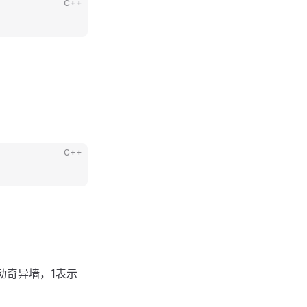
C++
C++
动奇异墙，1表示