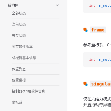
结构体
int
 rm_mult
全部状态
当前状态
frame
关节状态
参考坐标系，0-
关节软件版本
机械臂基本信息
int
 rm_mult
位置姿态
位置坐标
singula
控制器ctrl层软件信息
仅在六维力模式
坐标系
开启拖动奇异墙