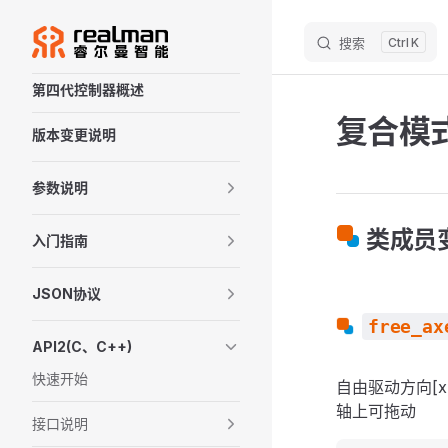
M
Skip to content
搜索
K
Sidebar Navigation
第四代控制器概述
复合模
版本变更说明
参数说明
类成员
入门指南
JSON协议
free_ax
API2(C、C++)
快速开始
自由驱动方向[x
轴上可拖动
接口说明