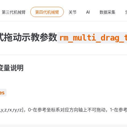
ain Navigation
第三代机械臂
第四代机械臂
关节
AI
数据采集
式拖动示教参数
rm_multi_drag_
变量说明
es
,y,z,rx,ry,rz]，0-在参考坐标系对应方向轴上不可拖动，1-