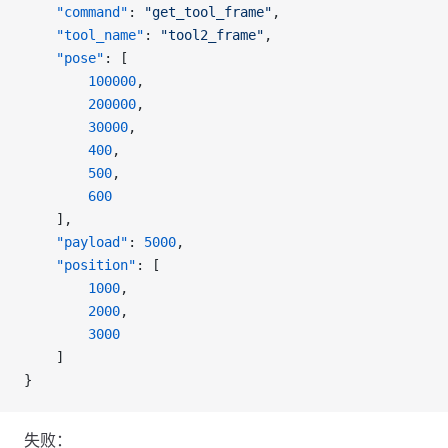
    "command"
: 
"get_tool_frame"
,
    "tool_name"
: 
"tool2_frame"
,
    "pose"
: [
        100000
,
        200000
,
        30000
,
        400
,
        500
,
        600
    ],
    "payload"
: 
5000
,
    "position"
: [
        1000
,
        2000
,
        3000
    ]
}
失败：