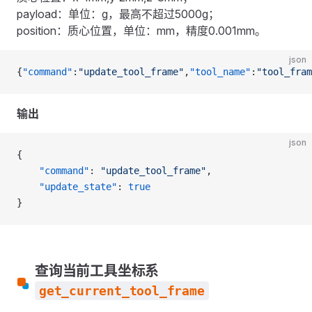
payload：单位：g，最高不超过5000g；
position：质心位置，单位：mm，精度0.001mm。
json
{
"command"
:
"update_tool_frame"
,
"tool_name"
:
"tool_fram
输出
json
{
    "command"
: 
"update_tool_frame"
,
    "update_state"
: 
true
}
查询当前工具坐标系
get_current_tool_frame