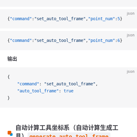
json
{
"command"
:
"set_auto_tool_frame"
,
"point_num"
:
5
}
json
{
"command"
:
"set_auto_tool_frame"
,
"point_num"
:
6
}
输出
json
{
    "command"
: 
"set_auto_tool_frame"
,
    "auto_tool_frame"
: 
true
}
自动计算工具坐标系（自动计算生成工
具）
generate_auto_tool_frame