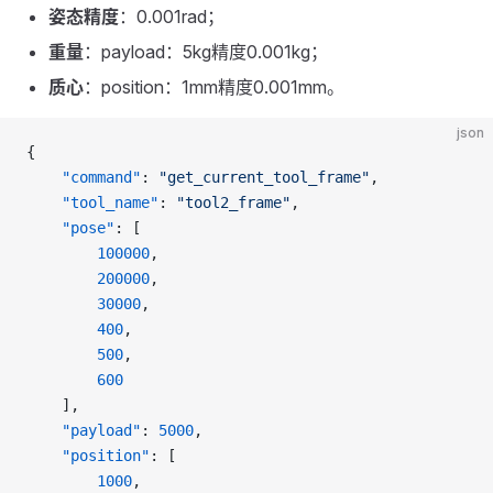
姿态精度
：0.001rad；
重量
：payload：5kg精度0.001kg；
质心
：position：1mm精度0.001mm。
json
{
    "command"
: 
"get_current_tool_frame"
,
    "tool_name"
: 
"tool2_frame"
,
    "pose"
: [
        100000
,
        200000
,
        30000
,
        400
,
        500
,
        600
    ],
    "payload"
: 
5000
,
    "position"
: [
        1000
,