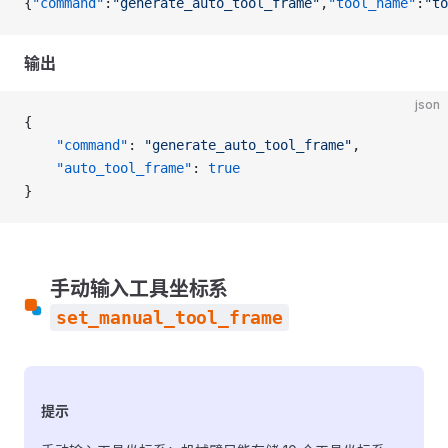
{
"command"
:
"generate_auto_tool_frame"
,
"tool_name"
:
"to
输出
json
{
    "command"
: 
"generate_auto_tool_frame"
,
    "auto_tool_frame"
: 
true
}
手动输入工具坐标系
set_manual_tool_frame
提示