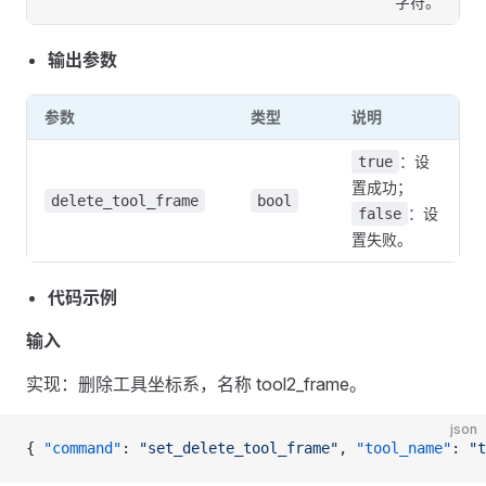
字符。
输出参数
参数
类型
说明
：设
true
置成功；
delete_tool_frame
bool
：设
false
置失败。
代码示例
输入
实现：删除工具坐标系，名称 tool2_frame。
json
{ 
"command"
: 
"set_delete_tool_frame"
, 
"tool_name"
: 
"t