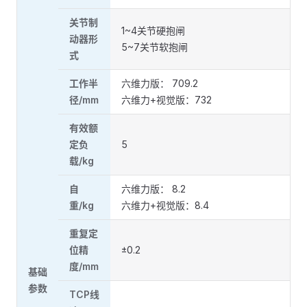
关节制
1~4关节硬抱闸
动器形
5~7关节软抱闸
式
工作半
六维力版： 709.2
径/mm
六维力+视觉版：732
有效额
定负
5
载/kg
自
六维力版： 8.2
重/kg
六维力+视觉版：8.4
重复定
位精
±0.2
度/mm
基础
参数
TCP线