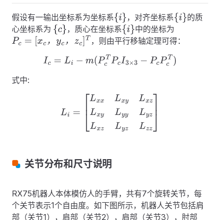
假设有一输出坐标系为坐标系
，对齐坐标系
的质
{
i
}
{
i
}
心坐标系为
，质心在坐标系
中的坐标为
{
c
}
{
i
}
，则由平行移轴定理可得：
，
，
P
c
=
[
x
c
，
y
c
，
z
c
]
T
I
c
=
L
i
−
m
(
P
c
T
P
c
I
3
×
3
−
P
c
P
c
T
)
式中:
L
i
=
[
L
x
x
L
x
y
L
x
z
L
x
y
L
y
y
L
y
z
L
x
z
L
y
z
L
z
z
]
关节分布和尺寸说明
RX75机器人本体模仿人的手臂，共有7个旋转关节，每
个关节表示1个自由度。如下图所示，机器人关节包括肩
部（关节1），肩部（关节2），肩部（关节3），肘部