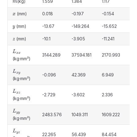
(kg)
1.559
1.384
1.117
0.
m
(mm)
0.018
-0.197
-0.154
0
x
(mm)
-13.67
-149.264
-15.652
86
y
(mm)
-10.1
-3.905
-11.241
-4.
z
L
x
x
3144.289
37594.181
2170.993
620
(kg·mm²)
L
x
y
-0.096
42.369
6.949
-0.
(kg·mm²)
L
x
z
-2.729
-3.602
2.336
-0.
(kg·mm²)
L
y
y
2483.576
1049.311
1609.222
345
(kg·mm²)
L
y
z
22.265
56.439
84.454
-48