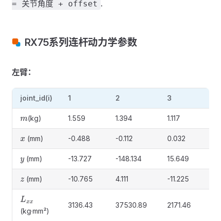
.
= 关节角度 + offset
RX75系列连杆动力学参数
左臂：
joint_id(i)
1
2
3
4
(kg)
1.559
1.394
1.117
0.
m
(mm)
-0.488
-0.112
0.032
-0
x
(mm)
-13.727
-148.134
15.649
85
y
(mm)
-10.765
4.111
-11.225
4.
z
L
x
x
3136.43
37530.89
2171.46
62
(kg·mm²)