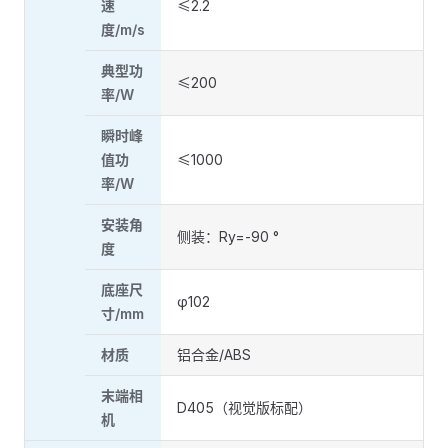
速
≤2.2
度/m/s
典型功
≤200
率/W
瞬时峰
值功
≤1000
率/W
安装角
侧装：Ry=-90 °
度
底座尺
φ102
寸/mm
材质
铝合金/ABS
末端相
D405（视觉版标配）
机