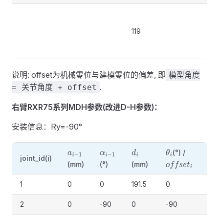
（6
V
119
化
力
说明: offset为机械零位与建模零位的偏差, 即
模型角度
.
= 关节角度 + offset
右臂RXR75系列MDH参数(改进D-H参数)：
安装信息：Ry=-90°
(°) /
a
i
−
1
α
i
−
1
d
i
θ
i
joint_id(i)
备
(mm)
(°)
(mm)
o
f
f
s
e
t
i
1
0
0
191.5
0
2
0
-90
0
-90