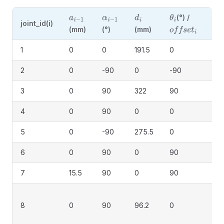
(°) /
a
i
−
1
α
i
−
1
d
i
θ
i
joint_id(i)
备
(mm)
(°)
(mm)
o
f
f
s
e
t
i
1
0
0
191.5
0
2
0
-90
0
-90
3
0
90
322
90
4
0
90
0
0
5
0
-90
275.5
0
6
0
90
0
90
7
15.5
90
0
90
（
8
0
90
96.2
0
一
六