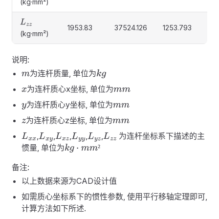
(kg·mm²)
L
z
z
1953.83
37524.126
1253.793
617
(kg·mm²)
说明:
为连杆质量, 单位为
m
k
g
为连杆质心x坐标, 单位为
x
m
m
为连杆质心y坐标, 单位为
y
m
m
为连杆质心z坐标, 单位为
z
m
m
,
,
,
,
,
为连杆坐标系下描述的主
L
x
x
L
x
y
L
x
z
L
y
y
L
y
z
L
z
z
惯量, 单位为
²
k
g
·
m
m
²
备注:
以上数据来源为CAD设计值
如需质心坐标系下的惯性参数, 使用平行移轴定理即可,
计算方法如下所述.