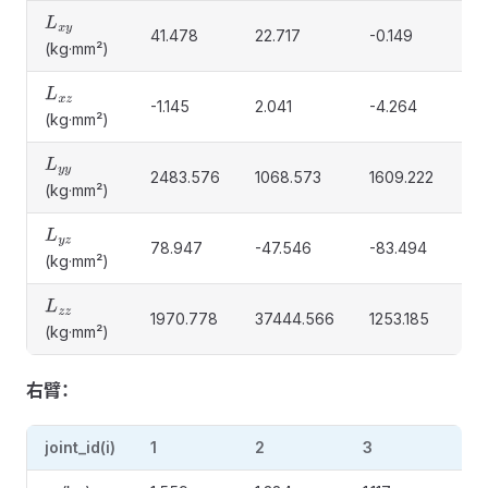
L
x
y
41.478
22.717
-0.149
0.
(kg·mm²)
L
x
z
-1.145
2.041
-4.264
-0
(kg·mm²)
L
y
y
2483.576
1068.573
1609.222
35
(kg·mm²)
L
y
z
78.947
-47.546
-83.494
48
(kg·mm²)
L
z
z
1970.778
37444.566
1253.185
61
(kg·mm²)
右臂：
joint_id(i)
1
2
3
4