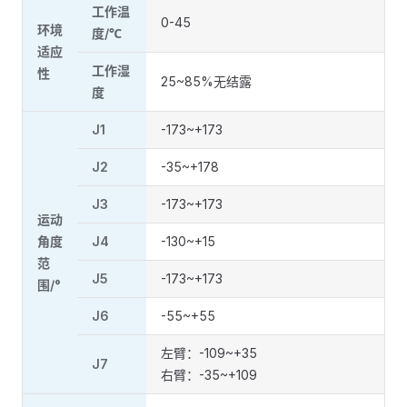
工作温
0-45
环境
度/℃
适应
工作湿
性
25~85%无结露
度
J1
-173~+173
J2
-35~+178
J3
-173~+173
运动
角度
J4
-130~+15
范
J5
-173~+173
围/°
J6
-55~+55
左臂：-109~+35
J7
右臂：-35~+109