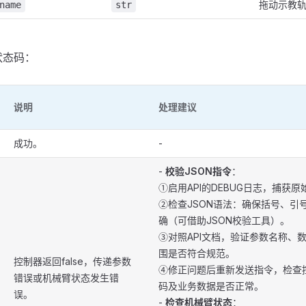
拖动示教
name
str
状态码：
说明
处理建议
成功。
-
-
校验JSON指令
：
①启用API的DEBUG日志，捕获原
②检查JSON语法：确保括号、引
确（可借助JSON校验工具）。
③对照API文档，验证参数名称、
围是否符合规范。
控制器返回false，传递参数
④修正问题后重新发送指令，检查
错误或机械臂状态发生错
码及业务数据是否正常。
误。
-
检查机械臂状态
：