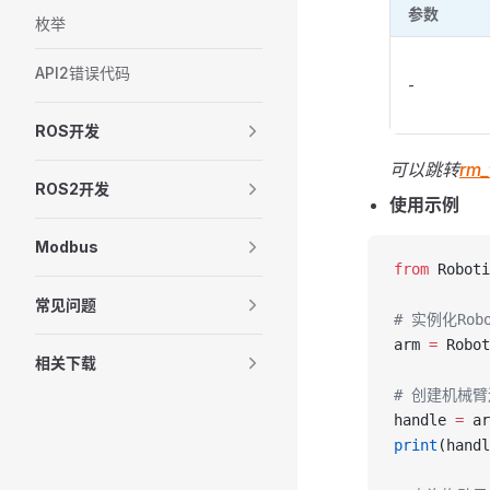
参数
枚举
API2错误代码
-
ROS开发
可以跳转
rm_t
ROS2开发
使用示例
Modbus
from
 Roboti
常见问题
# 实例化Robo
arm 
=
 Robot
相关下载
# 创建机械臂
handle 
=
 ar
print
(handl