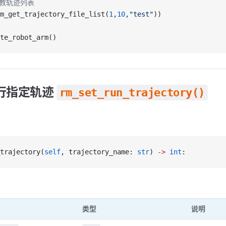
示教轨迹列表
m_get_trajectory_file_list(
1
,
10
,
"test"
))
te_robot_arm()
行指定轨迹
rm_set_run_trajectory()
trajectory(
self
, trajectory_name: 
str
) 
->
 int
:
类型
说明