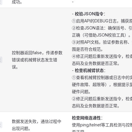
成功。
-
t
-
校验JSON指令
：
①启用API的DEBUG日志，捕获
②检查JSON语法：确保括号、
正确（可借助JSON校验工具）
③对照API文档，验证参数名称
围是否符合规范。
控制器返回false，传递参数
④修正问题后重新发送指令，检
错误或机械臂状态发生错
t
态码及业务数据是否正常。
误。
-
检查机械臂状态
：
①查看机械臂控制器或日志中的
硬件故障、超限等），根据提示
硬件问题。
②修正问题后重新发送指令，检
态码及业务数据是否正常。
检查网络连通性
：
数据发送失败，通信过程中
使用ping/telnet等工具检测
t
出现问题。
否正常。