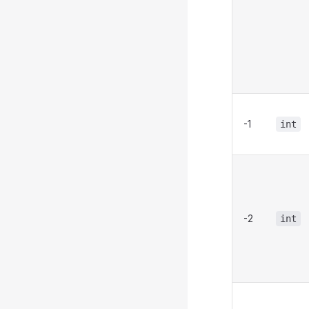
-1
int
-2
int