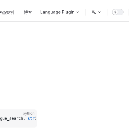
Language Plugin
生态案例
博客
python
gue_search: 
str
) 
->
 tuple[
int
, dict[
str
, 
any
]]: