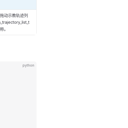
拖动示教轨迹列
jectory_list_t
称。
python