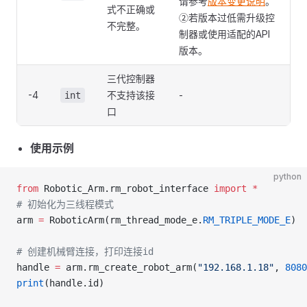
请参考
版本变更说明
。
式不正确或
②若版本过低需升级控
不完整。
制器或使用适配的API
版本。
三代控制器
-4
不支持该接
-
int
口
使用示例
python
from
 Robotic_Arm.rm_robot_interface 
import
 *
# 初始化为三线程模式
arm 
=
 RoboticArm(rm_thread_mode_e.
RM_TRIPLE_MODE_E
)
# 创建机械臂连接，打印连接id
handle 
=
 arm.rm_create_robot_arm(
"192.168.1.18"
, 
8080
print
(handle.id)