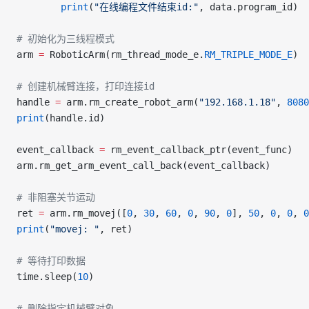
        print
(
"在线编程文件结束id:"
, data.program_id)
# 初始化为三线程模式
arm 
=
 RoboticArm(rm_thread_mode_e.
RM_TRIPLE_MODE_E
)
# 创建机械臂连接，打印连接id
handle 
=
 arm.rm_create_robot_arm(
"192.168.1.18"
, 
8080
print
(handle.id)
event_callback 
=
 rm_event_callback_ptr(event_func)
arm.rm_get_arm_event_call_back(event_callback)
# 非阻塞关节运动
ret 
=
 arm.rm_movej([
0
, 
30
, 
60
, 
0
, 
90
, 
0
], 
50
, 
0
, 
0
, 
0
print
(
"movej: "
, ret)
# 等待打印数据
time.sleep(
10
)
# 删除指定机械臂对象