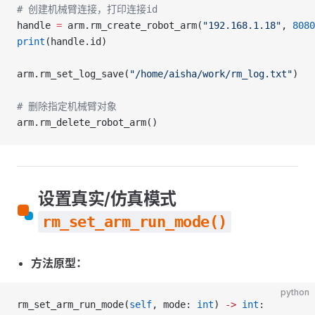
# 创建机械臂连接，打印连接id
handle 
=
 arm.rm_create_robot_arm(
"192.168.1.18"
, 
8080
print
(handle.id)
arm.rm_set_log_save(
"/home/aisha/work/rm_log.txt"
)
# 删除指定机械臂对象
arm.rm_delete_robot_arm()
设置真实/仿真模式
rm_set_arm_run_mode()
方法原型：
python
rm_set_arm_run_mode(
self
, mode: 
int
) 
->
 int
: