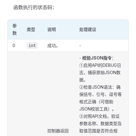
函数执行的状态码：
参
类型
说明
处理建议
数
0
成功。
-
int
-
校验JSON指令
：
①启用API的DEBUG日
志，捕获原始JSON数
据。
②检查JSON语法：确
保括号、引号、逗号等
格式正确（可借助
JSON校验工具）。
③对照API文档，验证
参数名称、数据类型及
控制器返回
取值范围是否符合规