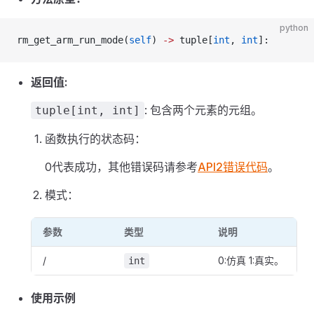
python
rm_get_arm_run_mode(
self
) 
->
 tuple[
int
, 
int
]:
返回值:
: 包含两个元素的元组。
tuple[int, int]
函数执行的状态码：
0代表成功，其他错误码请参考
API2错误代码
。
模式：
参数
类型
说明
/
0:仿真 1:真实。
int
使用示例