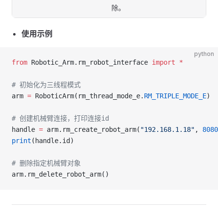
除。
使用示例
python
from
 Robotic_Arm.rm_robot_interface 
import
 *
# 初始化为三线程模式
arm 
=
 RoboticArm(rm_thread_mode_e.
RM_TRIPLE_MODE_E
)
# 创建机械臂连接，打印连接id
handle 
=
 arm.rm_create_robot_arm(
"192.168.1.18"
, 
8080
print
(handle.id)
# 删除指定机械臂对象
arm.rm_delete_robot_arm()