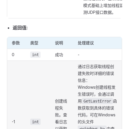
模式基础上增加线程监
测UDP接口数据。
返回值:
参数
类型
说明
处理建议
0
成功
-
int
通过日志获取线程创
建失败时详细的错误
信息：
Windows创建线程发
生错误时，会通过调
创建线
用
函
GetLastError
程失
数获取到具体的错误
败。查
代码，可在Windows
-1
看日志
的头文件
int
以获取
中查
<windows.h>