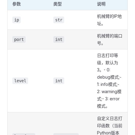
参数
类型
说明
机械臂的IP地
ip
str
址。
机械臂的端口
port
int
号。
日志打印等
级，默认为
3。- 0:
debug模式;-
level
int
1: info模式;-
2: warning模
式;- 3: error
模式。
自定义日志打
印函数（当前
Python版本