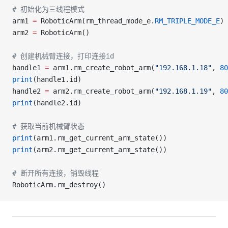
# 初始化为三线程模式
arm1 
=
 RoboticArm(rm_thread_mode_e.
RM_TRIPLE_MODE_E
)
arm2 
=
 RoboticArm()
# 创建机械臂连接，打印连接id
handle1 
=
 arm1.rm_create_robot_arm(
"192.168.1.18"
, 
80
print
(handle1.id)
handle2 
=
 arm2.rm_create_robot_arm(
"192.168.1.19"
, 
80
print
(handle2.id)
# 获取当前机械臂状态
print
(arm1.rm_get_current_arm_state())
print
(arm2.rm_get_current_arm_state())
# 断开所有连接，销毁线程
RoboticArm.rm_destroy()