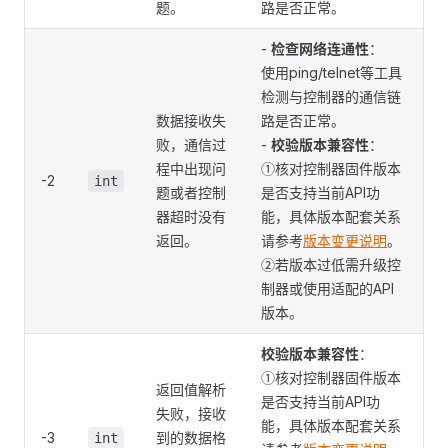
题。
路是否正常。
-
检查网络连通性
：
使用ping/telnet等工具
检测与控制器的通信链
数据接收失
路是否正常。
败，通信过
-
校验版本兼容性
：
程中出现问
①核对控制器固件版本
-2
int
题或者控制
是否支持当前API功
器超时没有
能，具体版本配套关系
返回。
请参考
版本变更说明
。
②若版本过低需升级控
制器或使用适配的API
版本。
校验版本兼容性
：
①核对控制器固件版本
返回值解析
是否支持当前API功
失败，接收
能，具体版本配套关系
-3
到的数据格
int