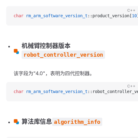
C++
char
 rm_arm_software_version_t
::product_version[
10
机械臂控制器版本
robot_controller_version
该字段为"4.0"，表明为四代控制器。
C++
char
 rm_arm_software_version_t
::robot_controller_v
算法库信息
algorithm_info