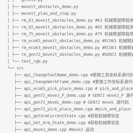
│ ├── moveit_obstacles_demo.py
│ ├── moveit_plan_and_stop.py
│ ├── rm_63_moveit_obstacles_demo.py #63 机械臂避障程
│ ├── rm_65_moveit_obstacles_demo.py #65 机械臂避障程
│ ├── rm_75_moveit_obstacles_demo.py #75 机械臂避障程
│ ├── rm_eco65_moveit_obstacles_demo.py #ECO65 机
│ ├── rm_eco63_moveit_obstacles_demo.py #ECO63 机
│ ├── rm_gen72_moveit_obstacles_demo.py #GEN72 机
│ └── test_rgb.py
└── src
   ├── api_ChangeToolName_demo.cpp #更换工具坐标系源代
   ├── api_ChangeWorkFrame_demo.cpp #更换工作坐标系源
   ├── api_eco65_pick_place_demo.cpp # pick_and_pl
   ├── api_gen72_moveJ_P_demo.cpp # GEN72 moveJ_P 
   ├── api_gen72_moveL_demo.cpp # GEN72 moveL 源代码
   ├── api_gen72_pick_place_demo.cpp #pick_and_pla
   ├── api_getArmCurrentState.cpp #获取机械臂状态
   ├── api_Get_Arm_State_demo.cpp #获取机械臂状态
   ├── api_moveJ_demo.cpp #moveJ 运动