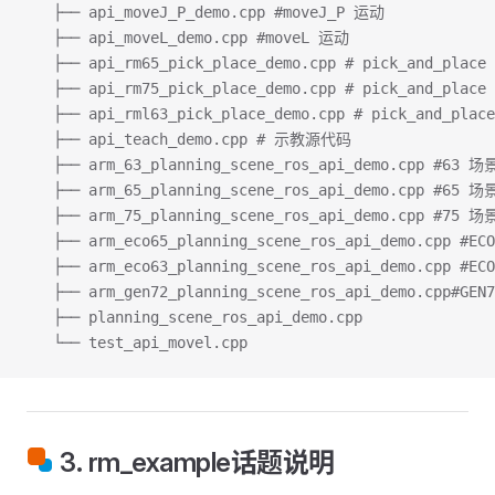
   ├── api_moveJ_P_demo.cpp #moveJ_P 运动
   ├── api_moveL_demo.cpp #moveL 运动
   ├── api_rm65_pick_place_demo.cpp # pick_and_pla
   ├── api_rm75_pick_place_demo.cpp # pick_and_pla
   ├── api_rml63_pick_place_demo.cpp # pick_and_pl
   ├── api_teach_demo.cpp # 示教源代码
   ├── arm_63_planning_scene_ros_api_demo.cpp #6
   ├── arm_65_planning_scene_ros_api_demo.cpp #6
   ├── arm_75_planning_scene_ros_api_demo.cpp #7
   ├── arm_eco65_planning_scene_ros_api_demo.cpp
   ├── arm_eco63_planning_scene_ros_api_demo.cpp
   ├── arm_gen72_planning_scene_ros_api_demo.cpp
   ├── planning_scene_ros_api_demo.cpp
   └── test_api_movel.cpp
3. rm_example话题说明